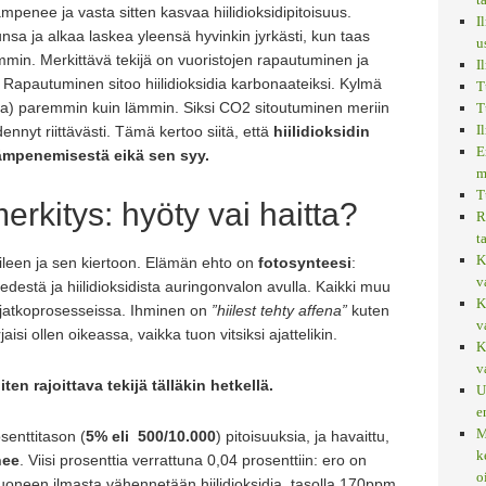
mpenee ja vasta sitten kasvaa hiilidioksidipitoisuus.
I
sa ja alkaa laskea yleensä hyvinkin jyrkästi, kun taas
u
mmin. Merkittävä tekijä on vuoristojen rapautuminen ja
I
. Rapautuminen sitoo hiilidioksidia karbonaateiksi. Kylmä
T
uja) paremmin kuin lämmin. Siksi CO2 sitoutuminen meriin
T
I
ennyt riittävästi. Tämä kertoo siitä, että
hiilidioksidin
E
ämpenemisestä eikä sen syy.
m
T
merkitys: hyöty vai haitta?
R
t
K
ileen ja sen kiertoon. Elämän ehto on
fotosynteesi
:
v
destä ja hiilidioksidista auringonvalon avulla. Kaikki muu
K
jatkoprosesseissa. Ihminen on
”hiilest tehty affena”
kuten
v
i ollen oikeassa, vaikka tuon vitsiksi ajattelikin.
K
v
n rajoittava tekijä tälläkin hetkellä.
U
e
M
senttitason (
5% eli 500/10.000
) pitoisuuksia, ja havaittu,
k
nee
. Viisi prosenttia verrattuna 0,04 prosenttiin: ero on
o
huoneen ilmasta vähennetään hiilidioksidia, tasolla 170ppm