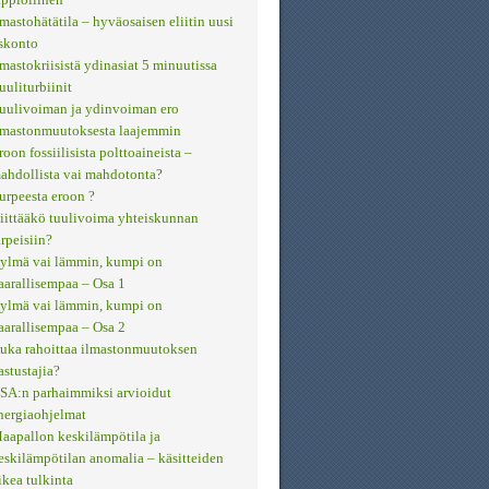
lmastohätätila – hyväosaisen eliitin uusi
skonto
lmastokriisistä ydinasiat 5 minuutissa
uuliturbiinit
uulivoiman ja ydinvoiman ero
lmastonmuutoksesta laajemmin
roon fossiilisista polttoaineista –
ahdollista vai mahdotonta?
urpeesta eroon ?
iittääkö tuulivoima yhteiskunnan
arpeisiin?
ylmä vai lämmin, kumpi on
aarallisempaa – Osa 1
ylmä vai lämmin, kumpi on
aarallisempaa – Osa 2
uka rahoittaa ilmastonmuutoksen
astustajia?
SA:n parhaimmiksi arvioidut
nergiaohjelmat
aapallon keskilämpötila ja
eskilämpötilan anomalia – käsitteiden
ikea tulkinta