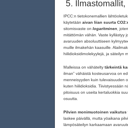
5. Ilmastomalli
IPCC:n tietokonemallien lähtöoletukse
käytetään
aivan liian suurta CO2
sitomisvaste on
logaritminen
, jot
mitättömän vähän. Vaste kyllästyy jo
avaruuden absoluuttiseen kylmyytee
muille ilmakehän kaasuille. Alailmak
hiilidioksidimolekyylejä, ja säteilyn 
Malleissa on vähätelty
tärkeintä k
ilman” vähäistä kosteusarvoa on ede
menneisyyden kuin tulevaisuuden o
kuten hiilidioksidia. Tiivistyessää
pitoisuus on useita kertaluokkia suu
osuutta.
Pilvien monimuotoinen vaikutus t
laskee päivällä, mutta yöaikana pil
lämpösäteilyn karkaamaan avaruutee