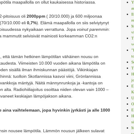
pötila maapallolla on ollut kaukaisessa historiassa.
Y
a
I
-pitoisuus oli
2000ppm
( 20/10.000) ja 600 miljoonaa
r
(70/10.000 eli
0,7%
). Elämä maapallolla on siis selviytynyt
M
oisuudessa nykyaikaan verrattuna. Jopa
voinut paremmin
:
v
ot ja mammutit selvisivät mainiosti korkeamman CO2:n
T
v
”
t
a, että tämän hetkinen lämpötilan vähäinen nousu on
S
kaudesta. Viimeisten 10.000 vuoden aikana lämpötila on
T
uoden sisällä ilman ihmiskunnan päästöjä. Viikinkiajan
H
innä: tuolloin Skotlannissa kasvoi viini, Grönlannissa
j
oi vankkoja mäntyjä. Näitä männynrunkoja ja -kantoja on
E
n alta. Radiohiiliajoitus osoittaa niiden olevan vain 1000 –
K
asvaneet keskiajan lämpöjakson aikana.
U
O
e aina vaihtelemaan, jopa hyvinkin jyrkästi ja alle 1000
E
H
s
M
 ensin nousee lämpötila. Lämmön nousun jälkeen sulavat
t