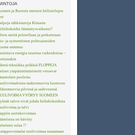
MINTOJA
uomen ja Ruotsin metsien hiilinielujen
rot
alpoja sähköautoja Kiinasta
iilidioksidin lämmitysvaikutus?
iten meitä pelotellaan ja petkutetaan
io- ja synteettisten polttoaineiden
uuma sammuu
usiutuva energia suurissa vaikeuksissa –
uettunakin
ihreä tekniikka pelkkiä FLOPPEJA
ntiset ympäristöministerit vetoavat
lmastolain puolesta
uulivoimaloista makromuovia luontoon
ikromuovia pilvissä ja sadevesissä
UULIVOIMA VYÖRYY SUOMEEN
ylmät talvet eivät johdu hiilidioksidista
uulivoima ja talvi
appiin aurinkovoimaa
äästösota on hävitty
rönlanti sulaa !?
umppuvoimalat tuulivoimaa tasaamaan