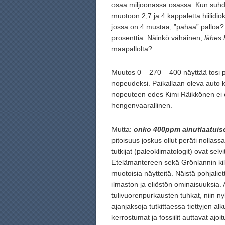
osaa miljoonassa osassa. Kun suhde
muotoon 2,7 ja 4 kappaletta hiilidio
jossa on 4 mustaa, ”pahaa” palloa
prosenttia. Näinkö vähäinen,
lähes
maapallolta?
Muutos 0 – 270 – 400 näyttää tosi 
nopeudeksi. Paikallaan oleva auto 
nopeuteen edes Kimi Räikkönen ei
hengenvaarallinen.
Mutta:
onko 400ppm ainutlaatuis
pitoisuus joskus ollut peräti nollas
tutkijat (paleoklimatologit) ovat sel
Etelämantereen sekä Grönlannin kilo
muotoisia näytteitä. Näistä pohjali
ilmaston ja eliöstön ominaisuuksia.
tulivuorenpurkausten tuhkat, niin nyky
ajanjaksoja tutkittaessa tiettyjen a
kerrostumat ja fossiilit auttavat ajo