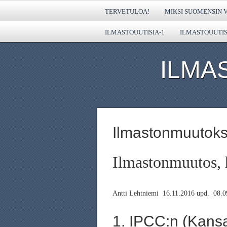
TERVETULOA!
MIKSI SUOMENSIN V
ILMASTOUUTISIA-1
ILMASTOUUTIS
ILMA
Ilmastonmuutoks
Ilmastonmuutos, h
Antti Lehtniemi 16.11.2016 upd. 08.0
1. IPCC:n (Kansa