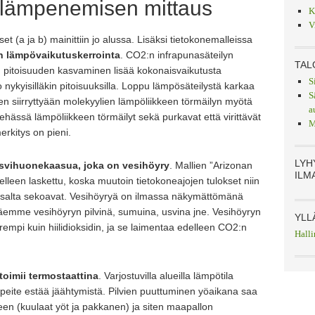
t, lämpenemisen mittaus
K
V
t (a ja b) mainittiin jo alussa. Lisäksi tietokonemalleissa
:n lämpövaikutuskerrointa
. CO2:n infrapunasäteilyn
TAL
en pitoisuuden kasvaminen lisää kokonaisvaikutusta
S
 nykyisilläkin pitoisuuksilla. Loppu lämpösäteilystä karkaa
S
n siirryttyään molekyylien lämpöliikkeen törmäilyn myötä
a
ehässä lämpöliikkeen törmäilyt sekä purkavat että virittävät
M
merkitys on pieni.
LYH
asvihuonekaasua, joka on vesihöyry
. Mallien ”Arizonan
ILM
lleen laskettu, koska muutoin tietokoneajojen tulokset niin
salta sekoavat. Vesihöyryä on ilmassa näkymättömänä
n näemme vesihöyryn pilvinä, sumuina, usvina jne. Vesihöyryn
YLL
rempi kuin hiilidioksidin, ja se laimentaa edelleen CO2:n
Halli
oimii termostaattina
. Varjostuvilla alueilla lämpötila
vipeite estää jäähtymistä. Pilvien puuttuminen yöaikana saa
n (kuulaat yöt ja pakkanen) ja siten maapallon