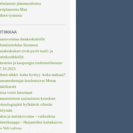
rönlannin jäänmuodostus
esiplaneetta Maa
ihreä tyrannia
ITIIKKAA
aasuvoimaa datakeskuksille
lumiinitehdas Suomeen
atakeskukset eivät pyöri tuuli- ja
urinkosähköllä
änsirata ja kaupungin tiedotustilaisuus
7.10.2025
ihreä sähkö -kuka hyötyy -kuka maksaa?
ansanedustajat huolestuivat Metan
äätöksestä
iina voitti länsimaat
lmastotieteen uutisoinnin kerrokset
eknologiajätit hylkäävät vihreän
iirtymän
aksa ja aurinkovoima – vaikeuksia
äästökauppa – Huijareiden kultakaivos
so Veli valvoo