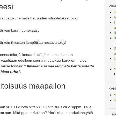
teesi
VII
K
A
vat tietokonemalleihin, joiden ydinoletukset ovat
S
e
 tärkein kasvihuonekaasu
H
H
tärkein ilmaston lämpötilaa nostava tekijä
3
D
a
-ennusteita, ”skenaarioita”, joiden osoittaman
L
 vaaditaan edelleen suuria muutoksia kaikkien maiden
2
u lause toistuu:
”
Ilmakehä ei saa lämmetä kahta astetta
M
uhkaa tuho
”.
1
 pitoisuus maapallon
KAN
M
F
man yli 100 vuotta sitten CO2-pitoisuus oli 270ppm. Tällä
pm
:aan. Mitä ppm tarkoittaa? Yksikkö ppm tarkoittaa yhtä
ILM