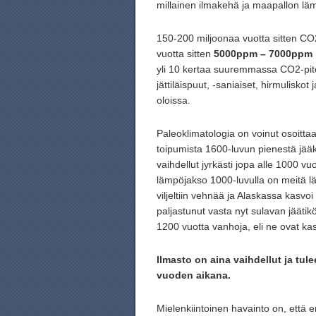
millainen ilmakehä ja maapallon läm
150-200 miljoonaa vuotta sitten CO2
vuotta sitten
5000ppm – 7000ppm
yli 10 kertaa suuremmassa CO2-pit
jättiläispuut, -saniaiset, hirmulisk
oloissa.
Paleoklimatologia on voinut osoitta
toipumista 1600-luvun pienestä jää
vaihdellut jyrkästi jopa alle 1000 v
lämpöjakso 1000-luvulla on meitä läh
viljeltiin vehnää ja Alaskassa kasv
paljastunut vasta nyt sulavan jäätikö
1200 vuotta vanhoja, eli ne ovat k
Ilmasto on aina vaihdellut ja tule
vuoden aikana.
Mielenkiintoinen havainto on, että