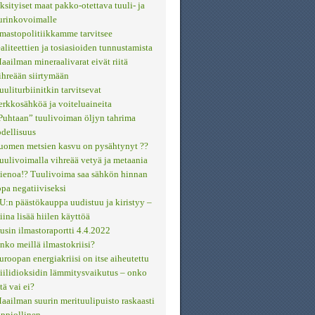
ksityiset maat pakko-otettava tuuli- ja
urinkovoimalle
lmastopolitiikkamme tarvitsee
ealiteettien ja tosiasioiden tunnustamista
aailman mineraalivarat eivät riitä
ihreään siirtymään
uuliturbiinitkin tarvitsevat
erkkosähköä ja voiteluaineita
Puhtaan” tuulivoiman öljyn tahrima
odellisuus
uomen metsien kasvu on pysähtynyt ??
uulivoimalla vihreää vetyä ja metaania
ienoa!? Tuulivoima saa sähkön hinnan
opa negatiiviseksi
U:n päästökauppa uudistuu ja kiristyy –
iina lisää hiilen käyttöä
usin ilmastoraportti 4.4.2022
nko meillä ilmastokriisi?
uroopan energiakriisi on itse aiheutettu
iilidioksidin lämmitysvaikutus – onko
itä vai ei?
aailman suurin merituulipuisto raskaasti
appiollinen