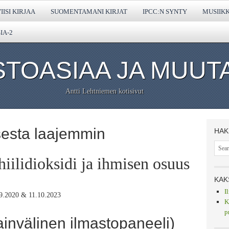
IISI KIRJAA
SUOMENTAMANI KIRJAT
IPCC:N SYNTY
MUSIIK
IA-2
STOASIAA JA MUUT
Antti Lehtniemen kotisivut
esta laajemmin
HAK
iilidioksidi ja ihmisen osuus
KAK
I
9.2020 & 11.10.2023
K
p
invälinen ilmastopaneeli)