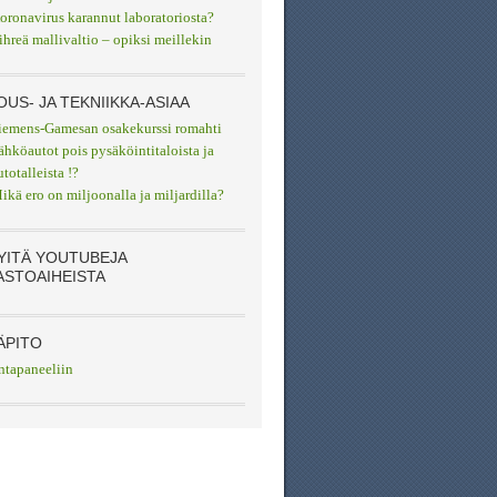
oronavirus karannut laboratoriosta?
ihreä mallivaltio – opiksi meillekin
OUS- JA TEKNIIKKA-ASIAA
iemens-Gamesan osakekurssi romahti
ähköautot pois pysäköintitaloista ja
utotalleista !?
ikä ero on miljoonalla ja miljardilla?
YITÄ YOUTUBEJA
ASTOAIHEISTA
ÄPITO
ntapaneeliin