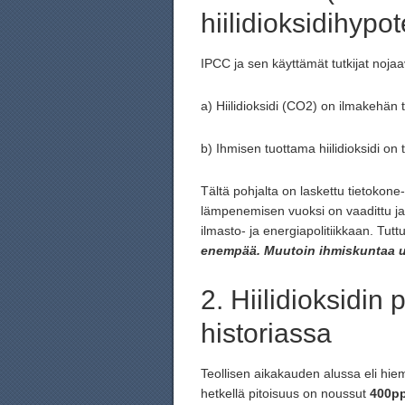
hiilidioksidihypo
IPCC ja sen käyttämät tutkijat nojaa
a) Hiilidioksidi (CO2) on ilmakehän
b) Ihmisen tuottama hiilidioksidi on 
Tältä pohjalta on laskettu tietokone
lämpenemisen vuoksi on vaadittu ja
ilmasto- ja energiapolitiikkaan. Tutt
enempää. Muutoin ihmiskuntaa 
2. Hiilidioksidin
historiassa
Teollisen aikakauden alussa eli hie
hetkellä pitoisuus on noussut
400p