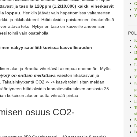
G
tavasti ja
tasolla 120ppm (1.2/10.000) kaikki viherkasvit
V
lla loppuu.
Henkiin jäävät vain hapettomissa valtamerten
V
ki- ja rikkibakteerit. Hiilidioksidin poistaminen ilmakehästä
n
verrattava teko. Nykyinen taso on kasveille aneemisen
eesi toimii vain osateholla.
POL
K
A
inen näkyy satelliittikuvissa kasvullisuuden
D
a
L
linen alue ja Brasilia vihertävät aiempaa enemmän. Myös
2
yöty on erittäin merkittävä
väestön liikakasvun ja
V
Takaisinkytkentä CO2 <- -> kasvit toimii siten meidän
K
ääntyneen hiilidioksidin lannoitevaikutuksen ansiosta 25
p
ian kokoisen alueen uutta vihreää pintaa.
K
I
T
ihmisen osuus CO2-
s
S
P
I