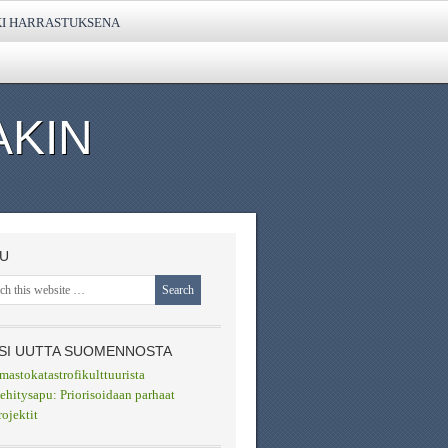
KI HARRASTUKSENA
AKIN
U
SI UUTTA SUOMENNOSTA
lmastokatastrofikulttuurista
ehitysapu: Priorisoidaan parhaat
rojektit