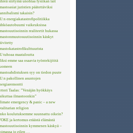
ihreä siirtymä unohtaa fysiikan lait
lmastoasiat juristien päätettäviksi
annibalismi takaisin?
U:n energiakatastrofipolitiikka
ähköautobuumi vaikeuksissa
lmastouutisoinnin realiteetit hukassa
lmastonmuutosuutisoinnin käskyt
äivitetty
lmastokatastrofikulttuurista
U tuhoaa maataloutta
iksi emme saa osaavia työntekijöitä
uomeen
lmastoahdistuksen syy on tiedon puute
U:n pakollinen asuntojen
nergiaremontti
etteri Taalas: ”Venäjän hyökkäys
aikuttaa ilmastoonkin”
limate emergency & panic – a new
otalitarian religion
nko koulutuksemme suunnattu oikein?
OKE ja kertomus eräästä elämästä
lmastouutisoinnin kymmenen käskyä –
oimassa jo eilen …