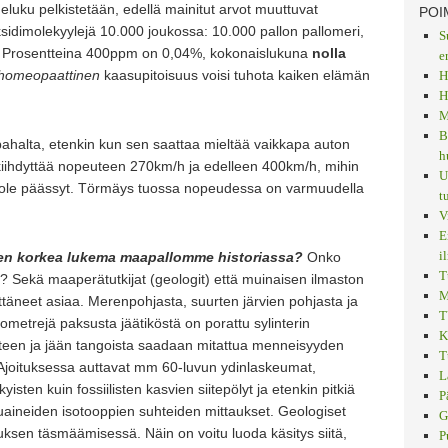
luku pelkistetään, edellä mainitut arvot muuttuvat
POI
ksidimolekyylejä 10.000 joukossa: 10.000 pallon pallomeri,
S
? Prosentteina 400ppm on 0,04%, kokonaislukuna
nolla
e
 homeopaattinen
kaasupitoisuus voisi tuhota kaiken elämän
H
H
M
B
pahalta, etenkin kun sen saattaa mieltää vaikkapa auton
h
kiihdyttää nopeuteen 270km/h ja edelleen 400km/h, mihin
U
 ole päässyt. Törmäys tuossa nopeudessa on varmuudella
t
V
E
i
en korkea lukema maapallomme historiassa?
Onko
T
sa? Sekä maaperätutkijat (geologit) että muinaisen ilmaston
M
vittäneet asiaa. Merenpohjasta, suurten järvien pohjasta ja
T
metrejä paksusta jäätiköstä on porattu sylinterin
K
etteen ja jään tangoista saadaan mitattua menneisyyden
T
 Ajoituksessa auttavat mm 60-luvun ydinlaskeumat,
L
isten kuin fossiilisten kasvien siitepölyt ja etenkin pitkiä
P
lkuaineiden isotooppien suhteiden mittaukset. Geologiset
G
ituksen täsmäämisessä. Näin on voitu luoda käsitys siitä,
P