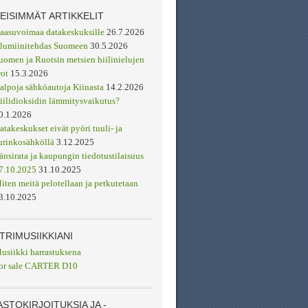
MEISIMMÄT ARTIKKELIT
aasuvoimaa datakeskuksille
26.7.2026
lumiinitehdas Suomeen
30.5.2026
uomen ja Ruotsin metsien hiilinielujen
rot
15.3.2026
alpoja sähköautoja Kiinasta
14.2.2026
iilidioksidin lämmitysvaikutus?
0.1.2026
atakeskukset eivät pyöri tuuli- ja
urinkosähköllä
3.12.2025
änsirata ja kaupungin tiedotustilaisuus
7.10.2025
31.10.2025
iten meitä pelotellaan ja petkutetaan
3.10.2025
TRIMUSIIKKIANI
usiikki harrastuksena
or sale CARTER D10
ASTOKIRJOITUKSIA JA -