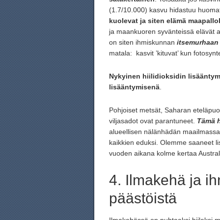
(1.7/10.000) kasvu hidastuu huomat
kuolevat ja siten elämä maapallo
ja maankuoren syvänteissä elävät ark
on siten ihmiskunnan
itsemurhaa
matala: kasvit ’kituvat’ kun fotosynt
Nykyinen hiilidioksidin lisääntym
lisääntymisenä
.
Pohjoiset metsät, Saharan eteläpuo
viljasadot ovat parantuneet.
Tämä h
alueellisen nälänhädän maailmassa. 
kaikkien eduksi. Olemme saaneet lis
vuoden aikana kolme kertaa Austral
4. Ilmakehä ja 
päästöistä