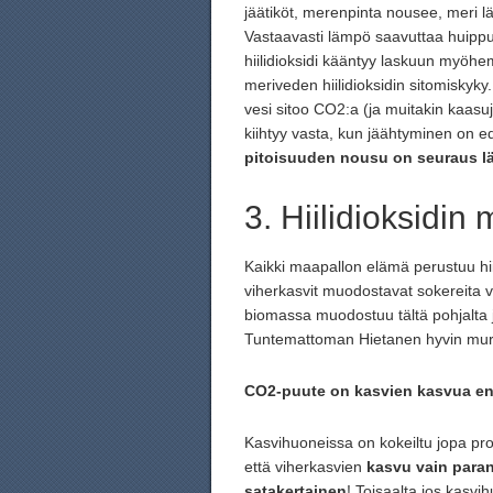
jäätiköt, merenpinta nousee, meri lä
Vastaavasti lämpö saavuttaa huippun
hiilidioksidi kääntyy laskuun myöhe
meriveden hiilidioksidin sitomiskyky
vesi sitoo CO2:a (ja muitakin kaas
kiihtyy vasta, kun jäähtyminen on ed
pitoisuuden nousu on seuraus l
3. Hiilidioksidin 
Kaikki maapallon elämä perustuu hi
viherkasvit muodostavat sokereita ve
biomassa muodostuu tältä pohjalta 
Tuntemattoman Hietanen hyvin murjais
CO2-puute on kasvien kasvua enite
Kasvihuoneissa on kokeiltu jopa pro
että viherkasvien
kasvu vain para
satakertainen
! Toisaalta jos kasvi