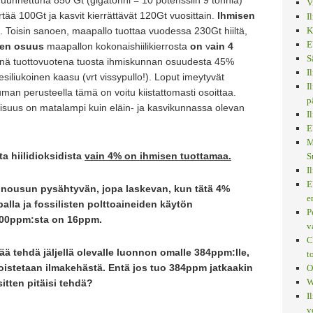
uunnettuna 850 Gt (gigatonni = 10 potenssiin 9 tonnia)
V
ertää 100Gt ja kasvit kierrättävät 120Gt vuosittain.
Ihmisen
I
. Toisin sanoen, maapallo tuottaa vuodessa 230Gt hiiltä,
K
E
sen osuus
maapallon kokonaishiilikierrosta
on
v
ain 4
S
nä tuottovuotena tuosta ihmiskunnan osuudesta 45%
I
esiliukoinen kaasu (vrt vissypullo!). Loput imeytyvät
I
an perusteella tämä on voitu kiistattomasti osoittaa.
p
toisuus on matalampi kuin eläin- ja kasvikunnassa olevan
I
E
M
ta hiilidioksidista
vain 4% on ihmisen tuottamaa.
S
I
E
n nousun pysähtyvän, jopa laskevan, kun tätä 4%
e
lla ja fossilisten polttoaineiden käytön
P
 400ppm:sta on 16ppm.
v
C
ää tehdä jäljellä olevalle luonnon omalle 384ppm:lle,
t
istetaan ilmakehästä. Entä jos tuo 384ppm jatkaakin
O
W
itten pitäisi tehdä?
I
v