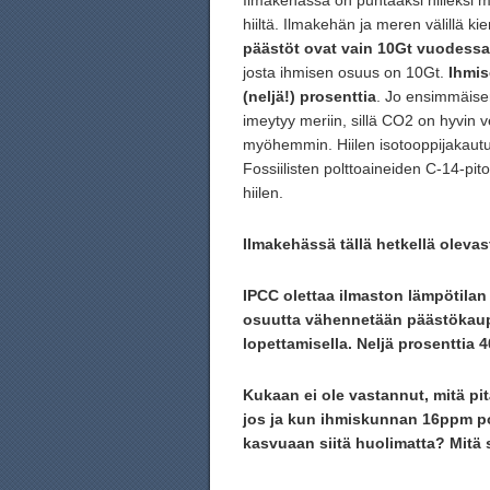
Ilmakehässä on puhtaaksi hiileksi m
hiiltä. Ilmakehän ja meren välillä ki
päästöt ovat
vain 10Gt
vuodessa
josta ihmisen osuus on 10Gt.
Ihmi
(neljä!) prosenttia
. Jo ensimmäise
imeytyy meriin, sillä CO2 on hyvin v
myöhemmin. Hiilen isotooppijakautum
Fossiilisten polttoaineiden C-14-pi
hiilen.
Ilmakehässä tällä hetkellä olevas
IPCC olettaa ilmaston lämpötila
osuutta vähennetään päästökaupa
lopettamisella. Neljä prosenttia
Kukaan ei ole vastannut, mitä pit
jos ja kun ihmiskunnan 16ppm po
kasvuaan siitä huolimatta? Mitä s