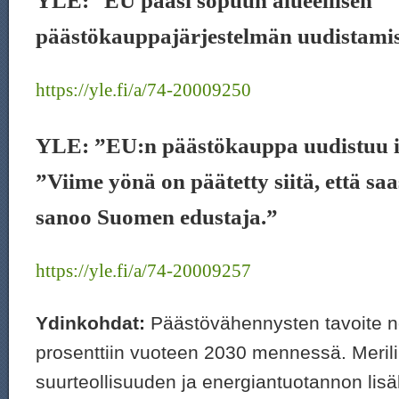
YLE:
”
EU pääsi sopuun alueellisen
päästökauppajärjestelmän uudistami
https://yle.fi/a/74-20009250
YLE: ”EU:n päästökauppa uudistuu 
”Viime yönä on päätetty siitä, että sa
sanoo Suomen edustaja.”
https://yle.fi/a/74-20009257
Ydinkohdat:
Päästövähennysten tavoite n
prosenttiin vuoteen 2030 mennessä. Merilii
suurteollisuuden ja energiantuotannon lisä