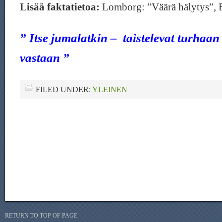
Lisää faktatietoa:
Lomborg: ”Väärä hälytys”, E
” Itse jumalatkin –
taistelevat turhaan
vastaan ”
FILED UNDER:
YLEINEN
RETURN TO TOP OF PAGE