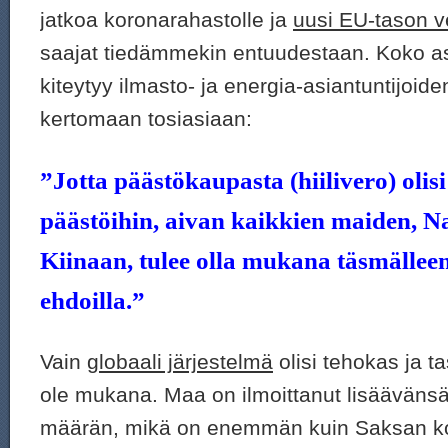
jatkoa koronarahastolle ja
uusi EU-tason v
saajat tiedämmekin entuudestaan. Koko as
kiteytyy ilmasto- ja energia-asiantuntijoid
kertomaan tosiasiaan:
”Jotta päästökaupasta (hiilivero) olisi
päästöihin, aivan kaikkien maiden, N
Kiinaan, tulee olla mukana täsmällee
ehdoilla.”
Vain
globaali järjestelmä
olisi tehokas ja t
ole mukana. Maa on ilmoittanut lisäävänsä
määrän, mikä on enemmän kuin Saksan ko