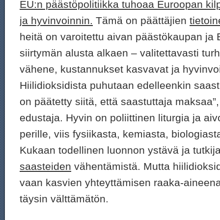
EU:n päästöpolitiikka tuhoaa Euroopan kil
ja hyvinvoinnin.
Tämä on päättäjien
tietoi
heitä on varoitettu aivan päästökaupan ja
siirtymän alusta alkaen – valitettavasti tur
vähene, kustannukset kasvavat ja hyvinvoi
Hiilidioksidista puhutaan edelleenkin saas
on päätetty siitä, että saastuttaja maksa
edustaja. Hyvin on poliittinen liturgia ja 
perille, viis fysiikasta, kemiasta, biologias
Kukaan todellinen luonnon ystävä ja tutkija
saasteiden
vähentämistä. Mutta hiilidioksid
vaan kasvien yhteyttämisen raaka-aineena 
täysin välttämätön.