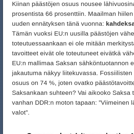
Kiinan päästöjen osuus nousee lähivuosin
prosentista 66 prosenttiin. Maailman hiilen
uuden ennätyksen tänä vuonna:
kahdeksa
Tämän vuoksi EU:n uusilla päästöjen vähen
toteutuessaankaan ei ole mitään merkityst
tavoitteet eivät ole toteutuneet eivätkä vä
EU:n mallimaa Saksan sähköntuotannon e
jakautuma näkyy liitekuvassa. Fossiilisten
osuus on 74 %, joten ovatko päästötavoittee
Saksankaan suhteen? Vai aikooko Saksa t
vanhan DDR:n moton tapaan: ”Viimeinen l
valot”.