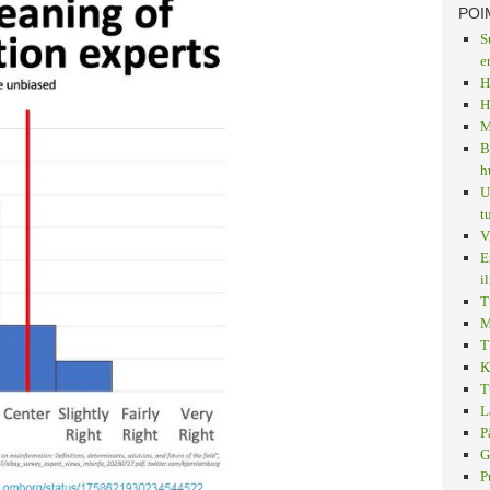
POI
S
e
H
H
M
B
h
U
t
V
E
i
T
M
T
K
T
L
P
G
P