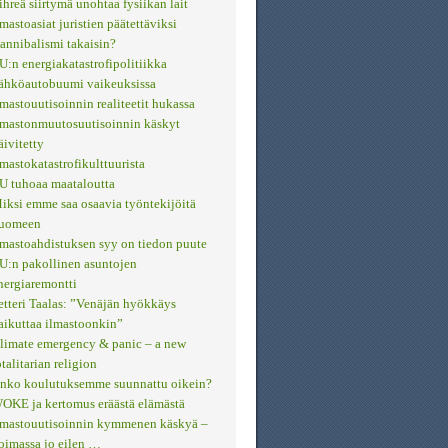
ihreä siirtymä unohtaa fysiikan lait
lmastoasiat juristien päätettäviksi
annibalismi takaisin?
U:n energiakatastrofipolitiikka
ähköautobuumi vaikeuksissa
lmastouutisoinnin realiteetit hukassa
lmastonmuutosuutisoinnin käskyt
äivitetty
lmastokatastrofikulttuurista
U tuhoaa maataloutta
iksi emme saa osaavia työntekijöitä
uomeen
lmastoahdistuksen syy on tiedon puute
U:n pakollinen asuntojen
nergiaremontti
etteri Taalas: ”Venäjän hyökkäys
aikuttaa ilmastoonkin”
limate emergency & panic – a new
otalitarian religion
nko koulutuksemme suunnattu oikein?
OKE ja kertomus eräästä elämästä
lmastouutisoinnin kymmenen käskyä –
oimassa jo eilen …