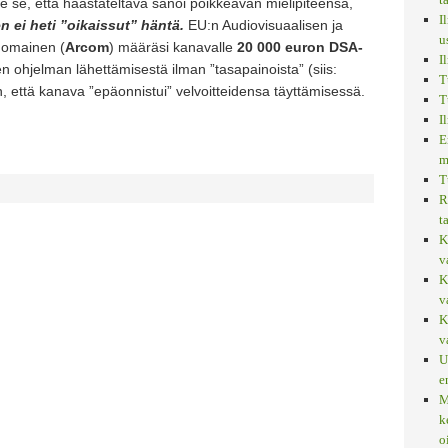
ole se, että haastateltava sanoi poikkeavan mielipiteensä,
I
n ei heti ”oikaissut” häntä.
EU:n Audiovisuaalisen ja
u
anomainen (
Arcom
) määräsi kanavalle
20 000 euron DSA-
I
n ohjelman lähettämisestä ilman ”tasapainoista” (siis:
T
n, että kanava ”epäonnistui” velvoitteidensa täyttämisessä.
T
I
E
m
T
R
t
K
v
K
v
K
v
U
e
M
k
o