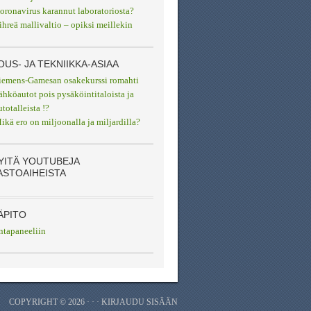
oronavirus karannut laboratoriosta?
ihreä mallivaltio – opiksi meillekin
OUS- JA TEKNIIKKA-ASIAA
iemens-Gamesan osakekurssi romahti
ähköautot pois pysäköintitaloista ja
utotalleista !?
ikä ero on miljoonalla ja miljardilla?
YITÄ YOUTUBEJA
ASTOAIHEISTA
ÄPITO
ntapaneeliin
COPYRIGHT © 2026 · · ·
KIRJAUDU SISÄÄN