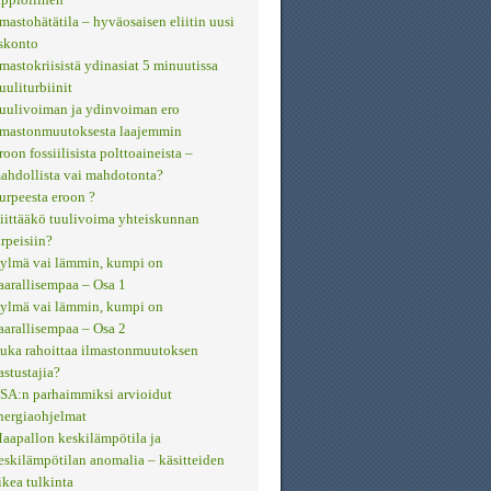
lmastohätätila – hyväosaisen eliitin uusi
skonto
lmastokriisistä ydinasiat 5 minuutissa
uuliturbiinit
uulivoiman ja ydinvoiman ero
lmastonmuutoksesta laajemmin
roon fossiilisista polttoaineista –
ahdollista vai mahdotonta?
urpeesta eroon ?
iittääkö tuulivoima yhteiskunnan
arpeisiin?
ylmä vai lämmin, kumpi on
aarallisempaa – Osa 1
ylmä vai lämmin, kumpi on
aarallisempaa – Osa 2
uka rahoittaa ilmastonmuutoksen
astustajia?
SA:n parhaimmiksi arvioidut
nergiaohjelmat
aapallon keskilämpötila ja
eskilämpötilan anomalia – käsitteiden
ikea tulkinta