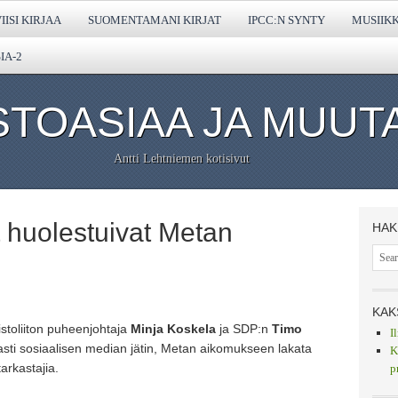
IISI KIRJAA
SUOMENTAMANI KIRJAT
IPCC:N SYNTY
MUSIIK
IA-2
STOASIAA JA MUUT
Antti Lehtniemen kotisivut
 huolestuivat Metan
HAK
KAK
oliiton puheenjohtaja
Minja Koskela
ja SDP:n
Timo
I
sti sosiaalisen median jätin, Metan aikomukseen lakata
K
arkastajia.
p