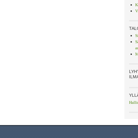
K
V
TAL
S
S
a
M
LYH
ILM
YLL
Halli