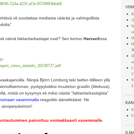
a9e98036-52da-425f-af3e-8570983bb4df
VII
K
tehtävä oli suodattaa mediasta väärää ja vahingollista
A
edolta”.
S
e
H
isiä nämä faktantarkastajat ovat? Sen kertoo
Harvard
issa
H
3
D
wp-
a
_expert_views_misinfo_20230727.pdf
L
2
aakajanoilla. Niinpä Björn Lomborg teki twitter-tililleen yllä
M
1
innollisemman, pystypylväiksi muutetun graafin (liitekuva).
ä, mistä on kysymys eli miksi näistä ”faktantarkastajista”
nomaan vasemmalta
reagoitiin äänekkäästi. He
KAN
ja aivopesukeinon!
M
F
suuntautuminen painottuu voimakkaasti vasemmalle.
ILM