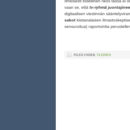
Ilmeisesti todellinen rikos tässä ei 
vaan se, että
tv-ryhmä juontajinee
digitaalisen viestinnän sääntelyvir
sakot
kiistanalaisen ilmastoskeptise
sensuroitua) raportointia perustelle
FILED UNDER:
YLEINEN