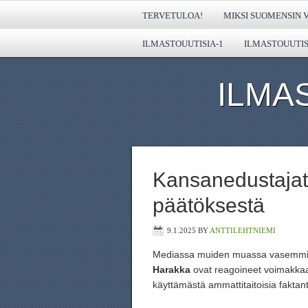
TERVETULOA!
MIKSI SUOMENSIN V
ILMASTOUUTISIA-1
ILMASTOUUTIS
ILMA
Kansanedustajat
päätöksestä
9.1.2025
BY
ANTTILEHTNIEMI
Mediassa muiden muassa vasemmist
Harakka
ovat reagoineet voimakkaa
käyttämästä ammattitaitoisia faktant