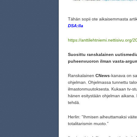
Tähän sopii ote aikaisemmasta artik
DSA:lla
https://anttilehtniemi.nettisivu.org/
Suosittu ranskalainen uutismedi
puheenvuoron ilman vasta-argum
Ranskalainen
CNews
-kanava on sa
ohjelman.
Ohjelmassa tunnettu talo
ilmastonmuutoksesta. Kukaan tv-stud
hänen esitystään ohjelman aikana. 
tehdä.
Herlin: ”Ihmisen aiheuttamaksi väit
totalitarismin muoto.”