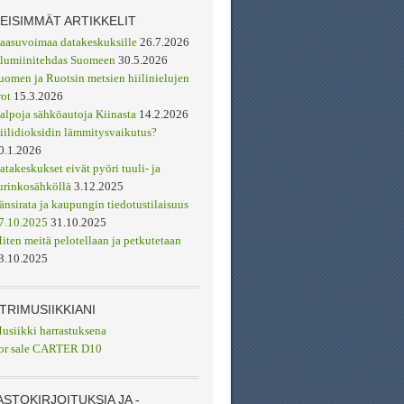
MEISIMMÄT ARTIKKELIT
aasuvoimaa datakeskuksille
26.7.2026
lumiinitehdas Suomeen
30.5.2026
uomen ja Ruotsin metsien hiilinielujen
rot
15.3.2026
alpoja sähköautoja Kiinasta
14.2.2026
iilidioksidin lämmitysvaikutus?
0.1.2026
atakeskukset eivät pyöri tuuli- ja
urinkosähköllä
3.12.2025
änsirata ja kaupungin tiedotustilaisuus
7.10.2025
31.10.2025
iten meitä pelotellaan ja petkutetaan
3.10.2025
TRIMUSIIKKIANI
usiikki harrastuksena
or sale CARTER D10
ASTOKIRJOITUKSIA JA -