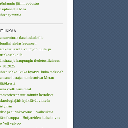
rönlannin jäänmuodostus
esiplaneetta Maa
ihreä tyrannia
ITIIKKAA
aasuvoimaa datakeskuksille
lumiinitehdas Suomeen
atakeskukset eivät pyöri tuuli- ja
urinkosähköllä
änsirata ja kaupungin tiedotustilaisuus
7.10.2025
ihreä sähkö -kuka hyötyy -kuka maksaa?
ansanedustajat huolestuivat Metan
äätöksestä
iina voitti länsimaat
lmastotieteen uutisoinnin kerrokset
eknologiajätit hylkäävät vihreän
iirtymän
aksa ja aurinkovoima – vaikeuksia
äästökauppa – Huijareiden kultakaivos
so Veli valvoo