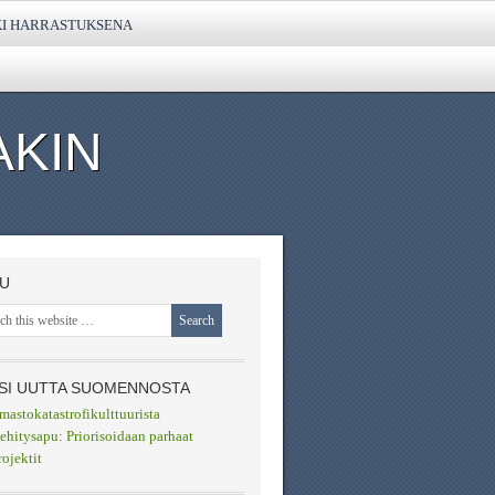
KI HARRASTUKSENA
AKIN
U
SI UUTTA SUOMENNOSTA
lmastokatastrofikulttuurista
ehitysapu: Priorisoidaan parhaat
rojektit