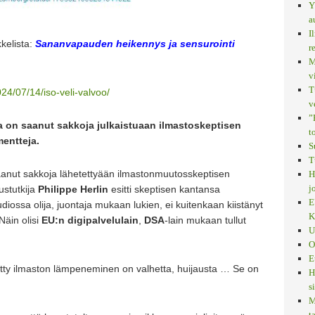
Y
a
I
kelista:
Sananvapauden heikennys ja sensurointi
r
M
v
T
2024/07/14/iso-veli-valvoo/
v
”
a on saanut sakkoja julkaistuaan ilmastoskeptisen
t
entteja.
S
T
anut sakkoja lähetettyään ilmastonmuutosskeptisen
H
j
ustutkija
Philippe Herlin
esitti skeptisen kantansa
E
iossa olija, juontaja mukaan lukien, ei kuitenkaan kiistänyt
K
Näin olisi
EU:n digipalvelulain
,
DSA
-lain mukaan tullut
U
O
E
etty ilmaston lämpeneminen on valhetta, huijausta … Se on
H
s
M
t