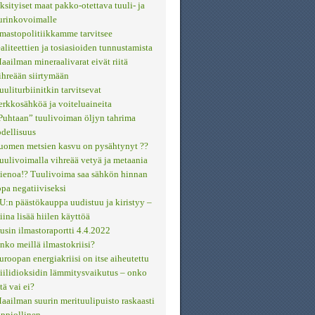
ksityiset maat pakko-otettava tuuli- ja
urinkovoimalle
lmastopolitiikkamme tarvitsee
ealiteettien ja tosiasioiden tunnustamista
aailman mineraalivarat eivät riitä
ihreään siirtymään
uuliturbiinitkin tarvitsevat
erkkosähköä ja voiteluaineita
Puhtaan” tuulivoiman öljyn tahrima
odellisuus
uomen metsien kasvu on pysähtynyt ??
uulivoimalla vihreää vetyä ja metaania
ienoa!? Tuulivoima saa sähkön hinnan
opa negatiiviseksi
U:n päästökauppa uudistuu ja kiristyy –
iina lisää hiilen käyttöä
usin ilmastoraportti 4.4.2022
nko meillä ilmastokriisi?
uroopan energiakriisi on itse aiheutettu
iilidioksidin lämmitysvaikutus – onko
itä vai ei?
aailman suurin merituulipuisto raskaasti
appiollinen