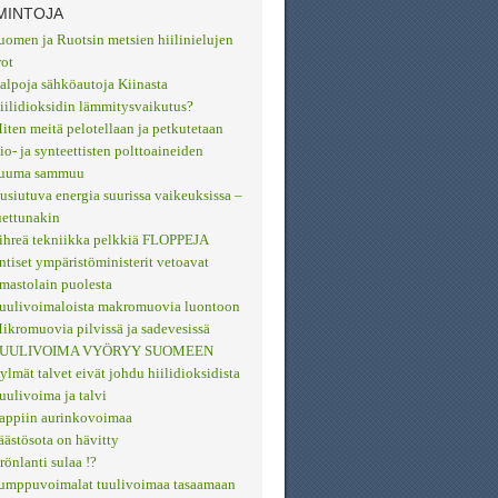
MINTOJA
uomen ja Ruotsin metsien hiilinielujen
rot
alpoja sähköautoja Kiinasta
iilidioksidin lämmitysvaikutus?
iten meitä pelotellaan ja petkutetaan
io- ja synteettisten polttoaineiden
uuma sammuu
usiutuva energia suurissa vaikeuksissa –
uettunakin
ihreä tekniikka pelkkiä FLOPPEJA
ntiset ympäristöministerit vetoavat
lmastolain puolesta
uulivoimaloista makromuovia luontoon
ikromuovia pilvissä ja sadevesissä
UULIVOIMA VYÖRYY SUOMEEN
ylmät talvet eivät johdu hiilidioksidista
uulivoima ja talvi
appiin aurinkovoimaa
äästösota on hävitty
rönlanti sulaa !?
umppuvoimalat tuulivoimaa tasaamaan