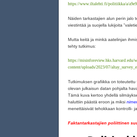
https://www.iltalehti.fi/politiikka/a/
Näiden tarkastajien alun perin jalo 
viestintää ja suojella lukijoita ”valeti
Mutta keitä ja minkä aatelinjan ihm
tehty tutkimus:
https://misinforeview.hks.harvard.edu/
content/uploads/2023/07/altay_survey
Tutkimuksen grafiikka on toteutettu v
olevan julkaisun datan pohjalta hava
Tämä kuva kertoo yhdellä silmäyksell
haluttiin päästä eroon ja miksi
nime
menettäisivät tehokkaan kontrolli- 
Faktantarkastajien poliittinen 