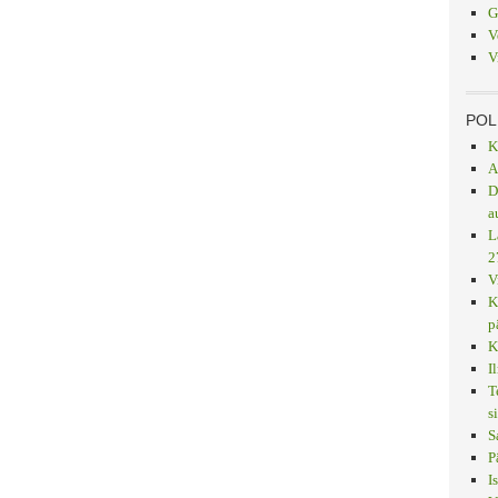
G
V
V
POL
K
A
D
a
L
2
V
K
p
K
I
T
s
S
P
I