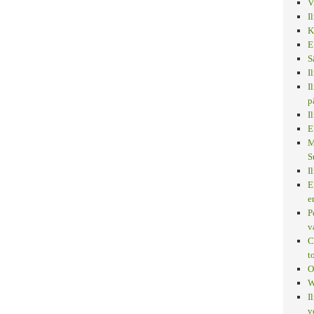
V
I
K
E
S
I
I
p
I
E
M
S
I
E
e
P
v
C
t
O
W
I
v