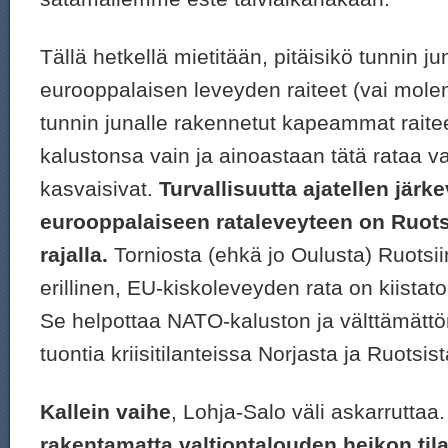
Tällä hetkellä mietitään, pitäisikö tunnin j
eurooppalaisen leveyden raiteet (vai mol
tunnin junalle rakennetut kapeammat raite
kalustonsa vain ja ainoastaan tätä rataa v
kasvaisivat.
Turvallisuutta ajatellen järke
eurooppalaiseen rataleveyteen on Ruot
rajalla.
Torniosta (ehkä jo Oulusta) Ruotsi
erillinen, EU-kiskoleveyden rata on kiistato
Se helpottaa NATO-kaluston ja välttämättö
tuontia kriisitilanteissa Norjasta ja Ruotsist
Kallein vaihe
, Lohja-Salo väli askarruttaa
rakentamatta valtiontalouden heikon til