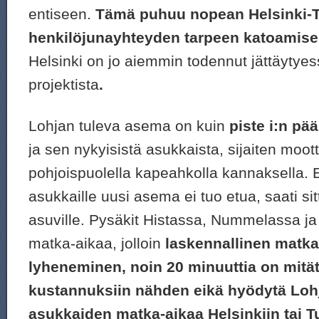
entiseen.
Tämä puhuu nopean Helsinki-T
henkilöjunayhteyden tarpeen katoamise
Helsinki on jo aiemmin todennut jättäytye
projektista
.
Lohjan tuleva asema on kuin
piste i:n pää
ja sen nykyisistä asukkaista, sijaiten moott
pohjoispuolella kapeahkolla kannaksella. 
asukkaille uusi asema ei tuo etua, saati si
asuville. Pysäkit Histassa, Nummelassa ja 
matka-aikaa, jolloin
laskennallinen matka
lyheneminen, noin 20 minuuttia on mitä
kustannuksiin nähden eikä hyödytä Loh
asukkaiden matka-aikaa Helsinkiin tai T