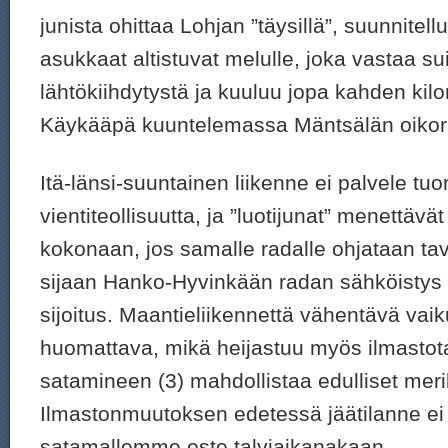
junista ohittaa Lohjan ”täysillä”, suunnitel
asukkaat altistuvat melulle, joka vastaa 
lähtökiihdytystä ja kuuluu jopa kahden kil
Käykääpä kuuntelemassa Mäntsälän oikora
Itä-länsi-suuntainen liikenne ei palvele tuon
vientiteollisuutta, ja ”luotijunat” menettäv
kokonaan, jos samalle radalle ohjataan tav
sijaan Hanko-Hyvinkään radan sähköistys 
sijoitus. Maantieliikennettä vähentävä vai
huomattava, mikä heijastuu myös ilmastota
satamineen (3) mahdollistaa edulliset meri
Ilmastonmuutoksen edetessä jäätilanne ei 
satamallemme este talviaikanakaan.