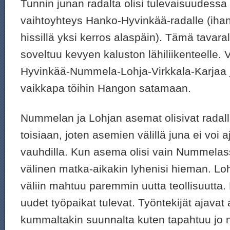
Tunnin junan radalta olisi tulevaisuudessa
vaihtoyhteys Hanko-Hyvinkää-radalle (ih
hissillä yksi kerros alaspäin). Tämä tavara
soveltuu kevyen kaluston lähiliikenteelle. 
Hyvinkää-Nummela-Lohja-Virkkala-Karjaa 
vaikkapa töihin Hangon satamaan.
Nummelan ja Lohjan asemat olisivat radalla
toisiaan, joten asemien välillä juna ei voi 
vauhdilla. Kun asema olisi vain Nummela
välinen matka-aikakin lyhenisi hieman. L
väliin mahtuu paremmin uutta teollisuutta.
uudet työpaikat tulevat. Työntekijät ajavat 
kummaltakin suunnalta kuten tapahtuu jo n