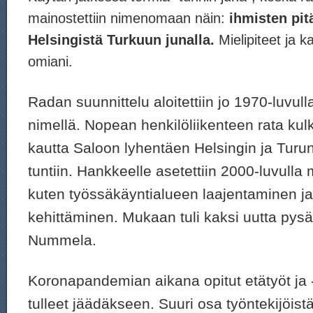
mainostettiin nimenomaan näin:
ihmisten
pit
Helsingistä Turkuun junalla.
Mielipiteet ja 
omiani.
Radan suunnittelu aloitettiin jo 1970-luvu
nimellä. Nopean henkilöliikenteen rata kul
kautta Saloon lyhentäen Helsingin ja Turu
tuntiin. Hankkeelle asetettiin 2000-luvulla m
kuten työssäkäyntialueen laajentaminen j
kehittäminen. Mukaan tuli kaksi uutta pysäk
Nummela.
Koronapandemian aikana opitut etätyöt ja 
tulleet jäädäkseen. Suuri osa työntekijöist