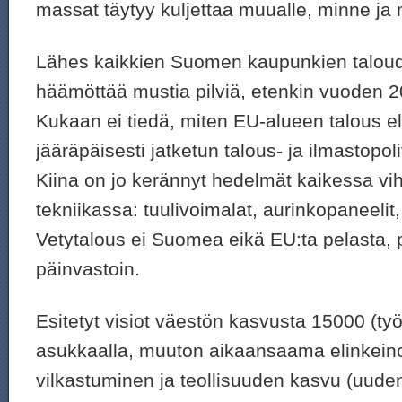
massat täytyy kuljettaa muualle, minne ja
Lähes kaikkien Suomen kaupunkien talou
häämöttää mustia pilviä, etenkin vuoden 2
Kukaan ei tiedä, miten EU-alueen talous el
jääräpäisesti jatketun talous- ja ilmastopol
Kiina on jo kerännyt hedelmät kaikessa vi
tekniikassa: tuulivoimalat, aurinkopaneelit
Vetytalous ei Suomea eikä EU:ta pelasta,
päinvastoin.
Esitetyt visiot väestön kasvusta 15000 (työ
asukkaalla, muuton aikaansaama elinkei
vilkastuminen ja teollisuuden kasvu (uud