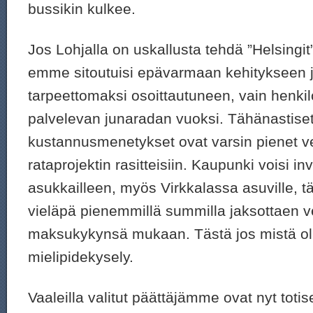
bussikin kulkee.
Jos Lohjalla on uskallusta tehdä ”Helsingi
emme sitoutuisi epävarmaan kehitykseen ja
tarpeettomaksi osoittautuneen, vain henkil
palvelevan junaradan vuoksi. Tähänastise
kustannusmenetykset ovat varsin pienet v
rataprojektin rasitteisiin. Kaupunki voisi in
asukkailleen, myös Virkkalassa asuville, tär
vieläpä pienemmillä summilla jaksottaen v
maksukykynsä mukaan. Tästä jos mistä olis
mielipidekysely.
Vaaleilla valitut päättäjämme ovat nyt toti