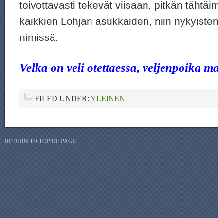
toivottavasti tekevät viisaan, pitkän täht
kaikkien Lohjan asukkaiden, niin nykyisten
nimissä.
Velka on veli otettaessa, veljenpoika m
FILED UNDER:
YLEINEN
RETURN TO TOP OF PAGE