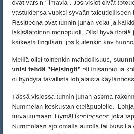
ovat varsin ”ilmavia”. Jos visiot eivät tote
vastuidensa vuoksi syvään taloudelliseen
Rasitteena ovat tunnin junan velat ja kaik
lakisääteinen menopuoli. Olisi hyvä tietää 
kaikesta tingitään, jos kuitenkin käy huonos
Meillä olisi toinenkin mahdollisuus,
suunni
voisi tehdä ”Helsingit”
eli irtisanoutua ko
ei hyödytä tavallista lohjalaista käytännös
Tässä visiossa tunnin junan asema rakenn
Nummelan keskustan eteläpuolelle. Lohjal
turvautumaan liityntäliikenteeseen joka ta
Nummelaan ajo omalla autolla tai bussilla e