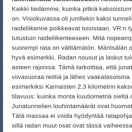
Kaikki tiedämme, kuinka pitkiä kaksoistunne
on. Visiokuvassa oli junillekin kaksi tunneli
raideliikenne poikkeavat toisistaan. VR:n 
tutustuin raideliikenteeseen. Mitä nopeampi
suorempi rata on välttämätön. Mäntsälän o
hyvä esimerkki. Radan nousut ja laskut t
asteen rajoissa. Tämä tarkoittaa, että junat
viivasuoraa reittiä ja lähes vaakatasoisin
esimerkiksi Karnaisten 2,3 kilometrin kaks
tilavuus: kuinka monta kuutiometriä sieltä o
Junatunnelien louhintamäärät ovat huoma
Tätä massaa ei voida hyödyntää ratapohj
sillä radan muut osat ovat tässä vaiheessa 