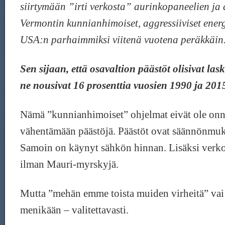
siirtymään ”irti verkosta” aurinkopaneelien ja 
Vermontin kunnianhimoiset, aggressiiviset energ
USA:n parhaimmiksi viitenä vuotena peräkkäin
Sen sijaan, että osavaltion päästöt olisivat las
ne nousivat 16 prosenttia vuosien 1990 ja 2015
Nämä ”kunnianhimoiset” ohjelmat eivät ole onni
vähentämään päästöjä. Päästöt ovat säännönmuka
Samoin on käynyt sähkön hinnan. Lisäksi verko
ilman Mauri-myrskyjä.
Mutta ”mehän emme toista muiden virheitä” vai
menikään – valitettavasti.