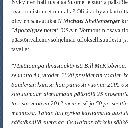
Nykyinen hallitus ajaa Suomelle suuria päästöl
ovat onnistuneet muualla? Olisiko hyvä kartoitt
olevien saavutukset?
Michael Shellenberger
kir
”
Apocalypse never
” USA:n Vermontin osavalti
päästönvähennysohjelman tuloksellisuudesta (s.
tavalla:
”
Mietitäänpä ilmastoaktivisti Bill McKibbeniä
senaattorin, vuoden 2020 presidentin vaalien k
Sandersin kanssa hän painosti vuonna 2005 osa
sitoutumaan alentamaan päästöjä 25 prosentti
tasosta vuoteen 2012 mennessä ja 50 prosentti
mennessä. Tähän tuli pyrkiä käyttämällä uusiut
säästämällä energiaa. Osavaltion tärkein sähkö