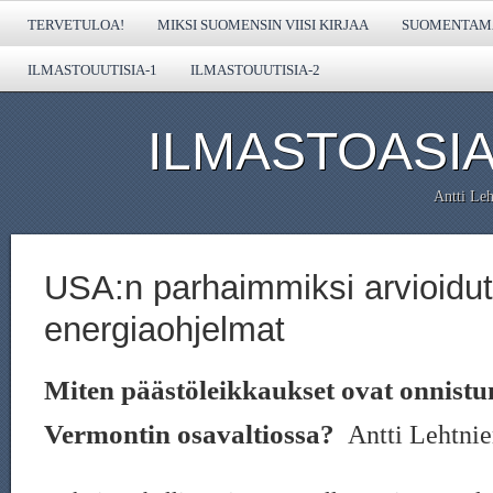
TERVETULOA!
MIKSI SUOMENSIN VIISI KIRJAA
SUOMENTAMA
ILMASTOUUTISIA-1
ILMASTOUUTISIA-2
ILMASTOASIA
Antti Leh
USA:n parhaimmiksi arvioidut
energiaohjelmat
Miten päästöleikkaukset ovat onnist
Vermontin osavaltiossa?
Antti Lehtni