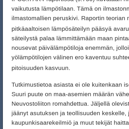
vaikutusta lämpötilaan. Tämä on ilmastonm
ilmastomallien peruskivi. Raportin teoria
pitkäaaltoisen lämpösäteilyn pääsyä avaruu
säteilystä palaa lämmittämään maan pinta
nousevat päivälämpötiloja enemmän, jolloi
yölämpötilojen välinen ero kaventuu suht
pitoisuuden kasvuun.
Tutkimustietoa asiasta ei ole kuitenkaan i
Suuri puute on maa-asemien määrän vähe
Neuvostoliiton romahdettua. Jäljellä olevi
jäänyt asutuksen ja teollisuuden keskelle,
kaupunkisaarekeilmiö ja muut tekijät haitta