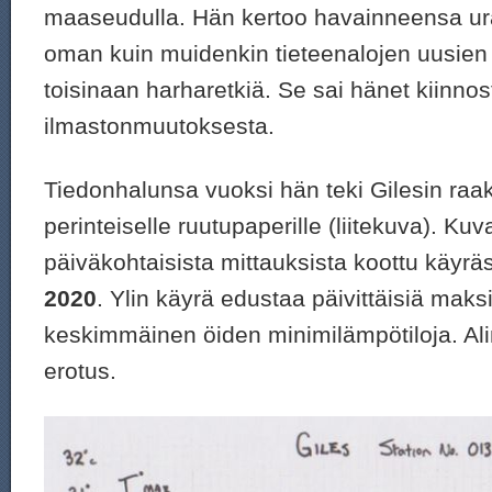
maaseudulla. Hän kertoo havainneensa ur
oman kuin muidenkin tieteenalojen uusien 
toisinaan harharetkiä. Se sai hänet kiinn
ilmastonmuutoksesta.
Tiedonhalunsa vuoksi hän teki Gilesin raa
perinteiselle ruutupaperille (liitekuva). Ku
päiväkohtaisista mittauksista koottu käyräs
2020
. Ylin käyrä edustaa päivittäisiä maks
keskimmäinen öiden minimilämpötiloja. Al
erotus.