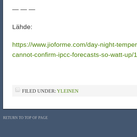
— — —
Lähde:
https://www.jioforme.com/day-night-tempe
cannot-confirm-ipcc-forecasts-so-watt-up/
FILED UNDER:
YLEINEN
RETURN TO TOP OF PAGE