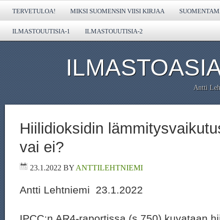
TERVETULOA!
MIKSI SUOMENSIN VIISI KIRJAA
SUOMENTAMA
ILMASTOUUTISIA-1
ILMASTOUUTISIA-2
ILMASTOASIA
Antti Leh
Hiilidioksidin lämmitysvaikutu
vai ei?
23.1.2022
BY
ANTTILEHTNIEMI
Antti Lehtniemi 23.1.2022
IPCC:n AR4-raportissa (s.750) kuvataan hii