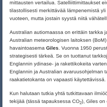
mittausten vertailua. Satelliittimittaukset ei
tilastollisesti merkittävää lämpenemistä 
vuoteen, mutta jostain syystä niitä vähätel
Australian autiomaassa on erittäin tarkka j
Australian meteorologisen laitoksen (BoM)
havaintoasema
Giles
. Vuonna 1950 perus
strategisesti tärkeä. Se on tuottanut tarkko
Englannin ydinase- ja rakettikokeita varten
Englannin ja Australian avaruusohjelman t
raakatietokanta on vapaasti käytettävissä.
Kun halutaan tutkia yhtä tutkittavaan ilmiö
tekijää (tässä tapauksessa CO
), Giles on
2