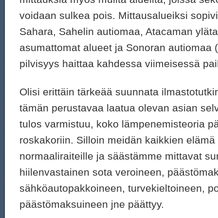
voidaan sulkea pois. Mittausalueiksi sopivi
Sahara, Sahelin autiomaa, Atacaman yläta
asumattomat alueet ja Sonoran autiomaa (
pilvisyys haittaa kahdessa viimeisessä pai
Olisi erittäin tärkeää suunnata ilmastotut
tämän perustavaa laatua olevan asian selv
tulos varmistuu, koko lämpenemisteoria pä
roskakoriin. Silloin meidän kaikkien elämä
normaaliraiteille ja säästämme mittavat s
hiilenvastainen sota veroineen, päästöma
sähköautopakkoineen, turvekieltoineen, po
päästömaksuineen jne päättyy.