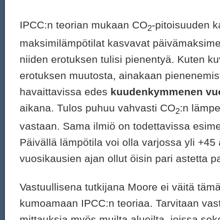
IPCC:n teorian mukaan CO
-pitoisuuden 
2
maksimilämpötilat kasvavat päivämaksime
niiden erotuksen tulisi pienentyä. Kuten k
erotuksen muutosta, ainakaan pienenemist
havaittavissa edes
kuudenkymmenen vu
aikana. Tulos puhuu vahvasti CO
:n lämp
2
vastaan. Sama ilmiö on todettavissa esime
Päivällä lämpötila voi olla varjossa yli +45
vuosikausien ajan ollut öisin pari astetta p
Vastuullisena tutkijana Moore ei väitä tämän
kumoamaan IPCC:n teoriaa. Tarvitaan vast
mittauksia myös muilta alueilta, joissa seko