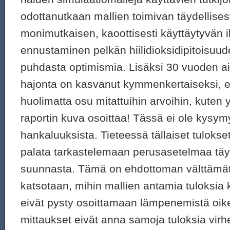
odottanutkaan mallien toimivan täydellises
monimutkaisen, kaoottisesti käyttäytyvän 
ennustaminen pelkän hiilidioksidipitoisuud
puhdasta optimismia. Lisäksi 30 vuoden a
hajonta on kasvanut kymmenkertaiseksi, ei
huolimatta osu mitattuihin arvoihin, kuten 
raportin kuva osoittaa! Tässä ei ole kysym
hankaluuksista. Tieteessä tällaiset tulokset
palata tarkastelemaan perusasetelmaa täy
suunnasta. Tämä on ehdottoman välttämät
katsotaan, mihin mallien antamia tuloksia 
eivät pysty osoittamaan lämpenemistä oikein
mittaukset eivät anna samoja tuloksia virhe