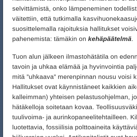
selvittämistä, onko lämpeneminen todellist
väitettiin, että tutkimalla kasvihuonekaasu
suosittelemalla rajoituksia hallitukset voisi
pahenemista: tämäkin on
kehäpäätelmä
.
Tuon alun jälkeen ilmastohätätila on eden
tavoin ja uhkaa elämää ja hyvinvointia p
mitä ”uhkaava” merenpinnan nousu voisi 
Hallitukset ovat käynnistäneet kaikkien ai
kalleimman) yhteisen pelastusohjelman, jo
hätäkelloja soitetaan kovaa. Teollisuusväk
tuulivoima- ja aurinkopaneelitehtailleen. Ki
luotettavia, fossiilisia polttoaineita käyttäv