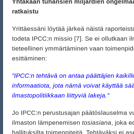
Yhtäkään tuhansien miljardien ongelmaa
ratkaistu
Yrittäessäni löytää järkeä näistä raporteist
todeta IPCC:n missio [7]. Se ei ollutkaan
tieteellinen ymmärtäminen vaan toimenpid
esittäminen:
”IPCC:n tehtävä on antaa päättäjien kaikille 
informaatiota, jota nämä voivat käyttää s
ilmastopolitiikkaan liittyviä lakeja.”
Jo IPCC:n perustusajan päätöslauselma vuo
ilmaston lämpenemisen
tosiasiana
, joka e
hallituksilta toimenpiteitä. Tehtäväksi ei as