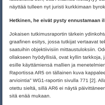
näyttää tulleen nyt juristi kurkkimaan byrok
Hetkinen, he eivät pysty ennustamaan i
Jokaisen tutkimusraportin tärkein ydinkoh
graafinen esitys, jossa tutkijat vertaavat 
saatuihin objektiivisiin mittaustuloksiin. Od
ollakseen hyödyllisiä, ovat kyllin tarkkoja, j
esille käyttämiensä mallien ja menetelmie
Raportissa AR5 on tällainen kuva kappalee
arviointia” WG1-raportin sivulla 771 [2]. Al
otettu sieltä, sillä AR6 ei näytä päivittänee
sitä enää mukaan.