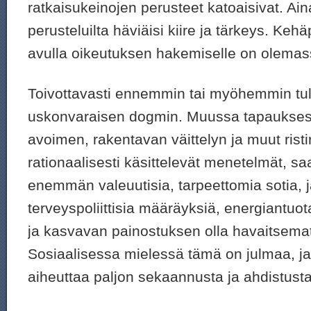
ratkaisukeinojen perusteet katoaisivat. Ain
perusteluilta häviäisi kiire ja tärkeys. Kehä
avulla oikeutuksen hakemiselle on olema
Toivottavasti ennemmin tai myöhemmin tul
uskonvaraisen dogmin. Muussa tapaukse
avoimen, rakentavan väittelyn ja muut ristir
rationaalisesti käsittelevät menetelmät, 
enemmän valeuutisia, tarpeettomia sotia, j
terveyspoliittisia määräyksiä, energiantuo
ja kasvavan painostuksen olla havaitsematt
Sosiaalisessa mielessä tämä on julmaa, ja 
aiheuttaa paljon sekaannusta ja ahdistusta