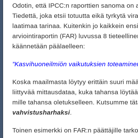
Odotin, että IPCC:n raporttien sanoma on ai
Tiedettä, joka etsii totuutta eikä tyrkytä vi
laatimaa tarinaa. Kuitenkin jo kaikkein e
arviointiraportin (FAR) luvussa 8 tieteelline
käännetään päälaelleen:
”Kasvihuoneilmiön vaikutuksien toteaminen
Koska maailmasta löytyy erittäin suuri mä
liittyvää mittausdataa, kuka tahansa löytää
mille tahansa oletukselleen. Kutsumme tä
vahvistusharhaksi
.
Toinen esimerkki on FAR:n päättäjille tarko