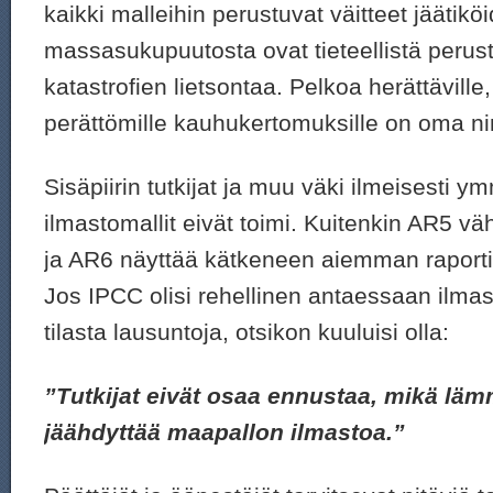
kaikki malleihin perustuvat väitteet jäätikö
massasukupuutosta ovat tieteellistä perust
katastrofien lietsontaa. Pelkoa herättäville, 
perättömille kauhukertomuksille on oma n
Sisäpiirin tutkijat ja muu väki ilmeisesti y
ilmastomallit eivät toimi. Kuitenkin AR5 vähä
ja AR6 näyttää kätkeneen aiemman raporti
Jos IPCC olisi rehellinen antaessaan ilm
tilasta lausuntoja, otsikon kuuluisi olla:
”Tutkijat eivät osaa ennustaa, mikä lämm
jäähdyttää maapallon ilmastoa.”