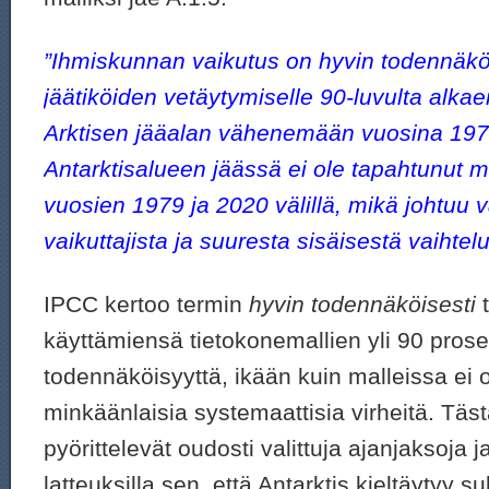
”Ihmiskunnan vaikutus on hyvin todennäkö
jäätiköiden vetäytymiselle 90-luvulta alka
Arktisen jääalan vähenemään vuosina 197
Antarktisalueen jäässä ei ole tapahtunut m
vuosien 1979 ja 2020 välillä, mikä johtuu 
vaikuttajista ja suuresta sisäisestä vaihtelu
IPCC kertoo termin
hyvin todennäköisesti
t
käyttämiensä tietokonemallien yli 90 prose
todennäköisyyttä, ikään kuin malleissa ei o
minkäänlaisia systemaattisia virheitä. Täs
pyörittelevät oudosti valittuja ajanjaksoja j
latteuksilla sen, että Antarktis kieltäytyy 