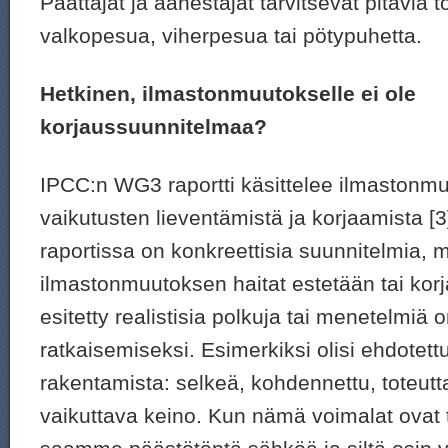
Päättäjät ja äänestäjät tarvitsevat pitäviä to
valkopesua, viherpesua tai pötypuhetta.
Hetkinen, ilmastonmuutokselle ei ole
korjaussuunnitelmaa?
IPCC:n WG3 raportti käsittelee ilmastonm
vaikutusten lieventämistä ja korjaamista [3]
raportissa on konkreettisia suunnitelmia, 
ilmastonmuutoksen haitat estetään tai korja
esitetty realistisia polkuja tai menetelmiä
ratkaisemiseksi. Esimerkiksi olisi ehdotet
rakentamista: selkeä, kohdennettu, toteut
vaikuttava keino. Kun nämä voimalat ovat