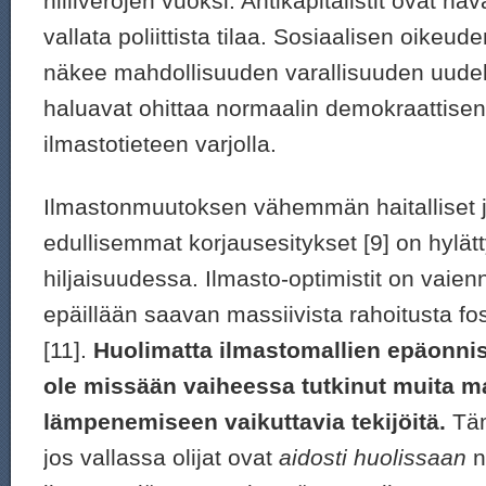
hiiliverojen vuoksi. Antikapitalistit ovat ha
vallata poliittista tilaa. Sosiaalisen oike
näkee mahdollisuuden varallisuuden uudel
haluavat ohittaa normaalin demokraattisen 
ilmastotieteen varjolla.
Ilmastonmuutoksen vähemmän haitalliset j
edullisemmat korjausesitykset [9] on hylät
hiljaisuudessa. Ilmasto-optimistit on vaienn
epäillään saavan massiivista rahoitusta foss
[11].
Huolimatta ilmastomallien epäonni
ole missään vaiheessa tutkinut muita m
lämpenemiseen vaikuttavia tekijöitä.
Täm
jos vallassa olijat ovat
aidosti huolissaan
n