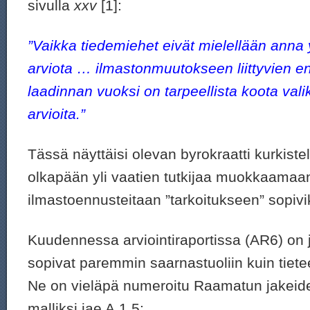
sivulla
xxv
[1]:
”Vaikka tiedemiehet eivät mielellään anna 
arviota … ilmastonmuutokseen liittyvien e
laadinnan vuoksi on tarpeellista koota val
arvioita.”
Tässä näyttäisi olevan byrokraatti kurkiste
olkapään yli vaatien tutkijaa muokkaamaa
ilmastoennusteitaan ”tarkoitukseen” sopiv
Kuudennessa arviointiraportissa (AR6) on ju
sopivat paremmin saarnastuoliin kuin tietee
Ne on vieläpä numeroitu Raamatun jakeiden
malliksi jae A.1.5: