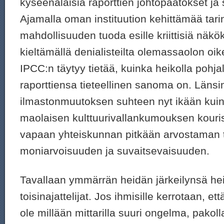
kyseenalaisia raporttien johtopäätökset ja 
Ajamalla oman instituution kehittämää tari
mahdollisuuden tuoda esille kriittisiä näkö
kieltämällä denialisteilta olemassaolon oik
IPCC:n täytyy tietää, kuinka heikolla pohja
raporttiensa tieteellinen sanoma on. Läns
ilmastonmuutoksen suhteen nyt ikään kuin
maolaisen kulttuurivallankumouksen kouri
vapaan yhteiskunnan pitkään arvostaman t
moniarvoisuuden ja suvaitsevaisuuden.
Tavallaan ymmärrän heidän järkeilynsä h
toisinajattelijat. Jos ihmisille kerrotaan, e
ole millään mittarilla suuri ongelma, pakol