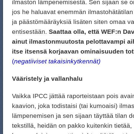
ilmaston lämpenemisestä. Sen sijaan se on
jos he haluavat enemmän ilmastohätätilan j
ja päästömääräyksiä lisäten siten omaa v
entisestään.
Saattaa olla, että WEF:n D
ainut ilmastonmuutosta pelottavampi ai
itse itsensä korjaavan ominaisuuden to
(
negatiiviset takaisinkytkennät)
Vääristely ja vallanhalu
Vaikka IPCC jättää raporteistaan pois av
kaavion, joka todistaisi (tai kumoaisi) ilma
lämpenemisen ja sen sijaan täyttää tilan d
tekstillä, heidän on pakko kuitenkin tietää,