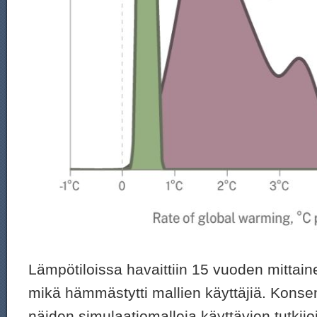
Lämpötiloissa havaittiin 15 vuoden mittain
mikä hämmästytti mallien käyttäjiä. Konsen
näiden simulaatiomalleja käyttävien tutkij