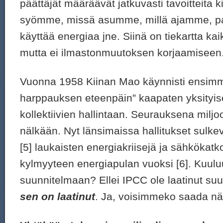
päättäjät määräävät jatkuvasti tavoitteita k
syömme, missä asumme, millä ajamme, p
käyttää energiaa jne. Siinä on tiekartta k
mutta ei ilmastonmuutoksen korjaamiseen
Vuonna 1958 Kiinan Mao käynnisti ensim
harppauksen eteenpäin” kaapaten yksityise
kollektiivien hallintaan. Seurauksena miljo
nälkään. Nyt länsimaissa hallitukset sulke
[5] laukaisten energiakriisejä ja sähkökatk
kylmyyteen energiapulan vuoksi [6]. Kuul
suunnitelmaan? Ellei IPCC ole laatinut su
sen on laatinut
. Ja, voisimmeko saada nähd