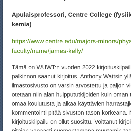
Apulaisprofessori, Centre College (fysii
kemia)
https://www.centre.edu/majors-minors/phys
faculty/name/james-kelly/
Tämä on WUWT:n vuoden 2022 kirjoituskilpailun
palkinnon saanut kirjoitus. Anthony Wattsin yl
ilmastosivusto on varsin arvostettu ja paljon vie
otetaan niin alan huippututkijoiden kuin oma
omaa koulutusta ja aikaa käyttävien harrastaji
kommentointi pitää sivuston tason korkeana. 
kirjoituskilpailu on ollut suosittu. Voittanut kirjo
pitäjän vapaasti suomentamana muutamin tä