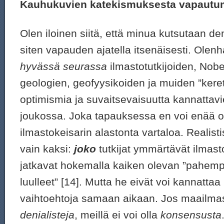
Kauhukuvien katekismuksesta vapautu
Olen iloinen siitä, että minua kutsutaan den
siten vapauden ajatella itsenäisesti. Olenh
hyvässä seurassa
ilmastotutkijoiden, Nobe
geologien, geofyysikoiden ja muiden ”kerett
optimismia ja suvaitsevaisuutta kannattavi
joukossa. Joka tapauksessa en voi enää o
ilmastokeisarin alastonta vartaloa. Realist
vain kaksi:
joko
tutkijat ymmärtävät ilmast
jatkavat hokemalla kaiken olevan ”pahem
luulleet” [14]. Mutta he eivät voi kannatta
vaihtoehtoja samaan aikaan. Jos maailmas
denialisteja
, meillä ei voi olla
konsensusta