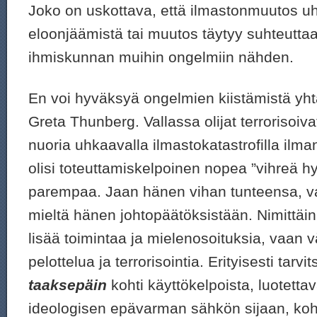
Joko on uskottava, että ilmastonmuutos 
eloonjäämistä tai muutos täytyy suhteuttaa 
ihmiskunnan muihin ongelmiin nähden.
En voi hyväksyä ongelmien kiistämistä y
Greta Thunberg. Vallassa olijat terrorisoiv
nuoria uhkaavalla ilmastokatastrofilla ilman
olisi toteuttamiskelpoinen nopea ”vihreä h
parempaa. Jaan hänen vihan tunteensa, v
mieltä hänen johtopäätöksistään. Nimittäi
lisää toimintaa ja mielenosoituksia, vaa
pelottelua ja terrorisointia. Erityisesti ta
taaksepäin
kohti käyttökelpoista, luotett
ideologisen epävarman sähkön sijaan, kohti 