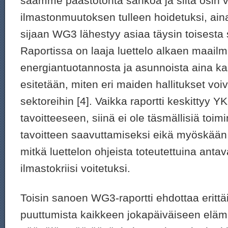
saamme päästötöntä sähköä ja siltä osin 
ilmastonmuutoksen tulleen hoidetuksi, ain
sijaan WG3 lähestyy asiaa täysin toisesta
Raportissa on laaja luettelo alkaen maailm
energiantuotannosta ja asunnoista aina kas
esitetään, miten eri maiden hallitukset voiv
sektoreihin [4]. Vaikka raportti keskittyy Y
tavoitteeseen, siinä ei ole täsmällisiä toim
tavoitteen saavuttamiseksi eikä myöskään 
mitkä luettelon ohjeista toteutettuina antav
ilmastokriisi voitetuksi.
Toisin sanoen WG3-raportti ehdottaa eritt
puuttumista kaikkeen jokapäiväiseen elä