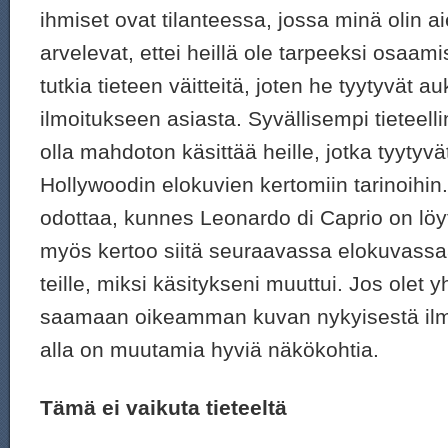
ihmiset ovat tilanteessa, jossa minä olin 
arvelevat, ettei heillä ole tarpeeksi osaami
tutkia tieteen väitteitä, joten he tyytyvät au
ilmoitukseen asiasta. Syvällisempi tieteell
olla mahdoton käsittää heille, jotka tyytyv
Hollywoodin elokuvien kertomiin tarinoihin
odottaa, kunnes Leonardo di Caprio on löy
myös kertoo siitä seuraavassa elokuvassaa
teille, miksi käsitykseni muuttui. Jos olet 
saamaan oikeamman kuvan nykyisestä ilma
alla on muutamia hyviä näkökohtia.
Tämä ei vaikuta tieteeltä