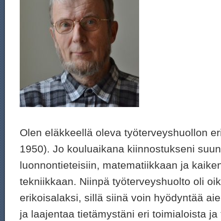
Olen eläkkeellä oleva työterveyshuollon eri
1950). Jo kouluaikana kiinnostukseni suun
luonnontieteisiin, matematiikkaan ja kaike
tekniikkaan. Niinpä työterveyshuolto oli oi
erikoisalaksi, sillä siinä voin hyödyntää a
ja laajentaa tietämystäni eri toimialoista j