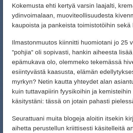
Kokemusta ehti kertyä varsin laajalti, krem
ydinvoimalaan, muoviteollisuudesta kive
kaupoista ja pankeista toimistotöihin sekä l
Ilmastonmuutos kiinnitti huomiotani jo 25 v
”pohjia” oli sopivasti, hankin aiheesta lisää 
epämukava olo, olemmeko tekemässä hive
esiintyvästä kaasusta, elämän edellytyksest
myrkyn? Netin kautta yhteydet alan asiant
kuin tuttavapiirin fyysikoihin ja kemisteihin
käsitystäni: tässä on jotain pahasti pieless
Seurattuani muita blogeja aloitin itsekin kir
aihetta perustellun kriittisesti käsitelleitä ar