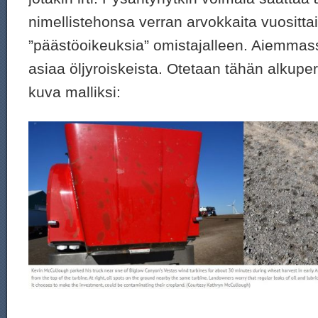
nimellistehonsa verran arvokkaita vuosittai
”päästöoikeuksia” omistajalleen. Aiemmassa
asiaa öljyroiskeista.
Otetaan tähän alkuper
kuva malliksi: