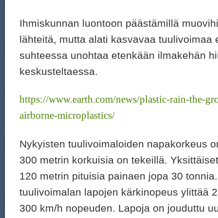
Ihmiskunnan luontoon päästämillä muovihiu
lähteitä, mutta alati kasvavaa tuulivoimaa e
suhteessa unohtaa etenkään ilmakehän hi
keskusteltaessa.
https://www.earth.com/news/plastic-rain-the-gr
airborne-microplastics/
Nykyisten tuulivoimaloiden napakorkeus on 
300 metrin korkuisia on tekeillä. Yksittäise
120 metrin pituisia painaen jopa 30 tonnia
tuulivoimalan lapojen kärkinopeus ylittää
300 km/h nopeuden. Lapoja on jouduttu u