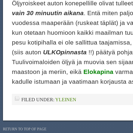
Öljyroiskeet auton konepellille olivat tulle
vain 30 minuutin aikana
. Entä miten palj
vuodessa maaperään (ruskeat täplät) ja va
kun otetaan huomioon kaikki maailman tuu
pesu kotipihalla ei ole sallittua taajamissa,
(siis auton
ULKO
pinnasta
!!) päätyä pohja
Tuulivoimaloiden öljyä ja muovia sen sijaa
maastoon ja meriin, eikä
Elokapina
varma
kadulle istumaan ja vaatimaan korjausta a
FILED UNDER:
YLEINEN
RETURN TO TOP OF PAGE