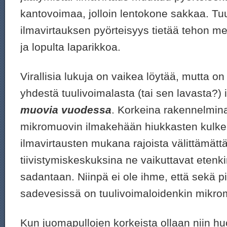
kantovoimaa, jolloin lentokone sakkaa. Tuu
ilmavirtauksen pyörteisyys tietää tehon m
ja lopulta laparikkoa.
Virallisia lukuja on vaikea löytää, mutta on 
yhdestä tuulivoimalasta (tai sen lavasta?) i
muovia vuodessa
. Korkeina rakennelmina
mikromuovin ilmakehään hiukkasten kulk
ilmavirtausten mukana rajoista välittämätt
tiivistymiskeskuksina ne vaikuttavat etenk
sadantaan. Niinpä ei ole ihme, että sekä pi
sadevesissä on tuulivoimaloidenkin mikro
Kun juomapullojen korkeista ollaan niin hu