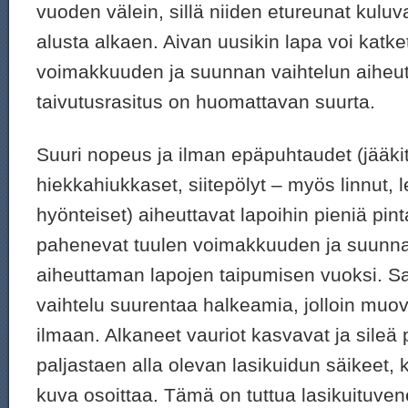
vuoden välein, sillä niiden etureunat kuluv
alusta alkaen. Aivan uusikin lapa voi katket
voimakkuuden ja suunnan vaihtelun aiheu
taivutusrasitus on huomattavan suurta.
Suuri nopeus ja ilman epäpuhtaudet (jääkit
hiekkahiukkaset, siitepölyt – myös linnut, l
hyönteiset) aiheuttavat lapoihin pieniä pint
pahenevat tuulen voimakkuuden ja suunna
aiheuttaman lapojen taipumisen vuoksi. S
vaihtelu suurentaa halkeamia, jolloin muo
ilmaan. Alkaneet vauriot kasvavat ja sileä 
paljastaen alla olevan lasikuidun säikeet, 
kuva osoittaa. Tämä on tuttua lasikuituven