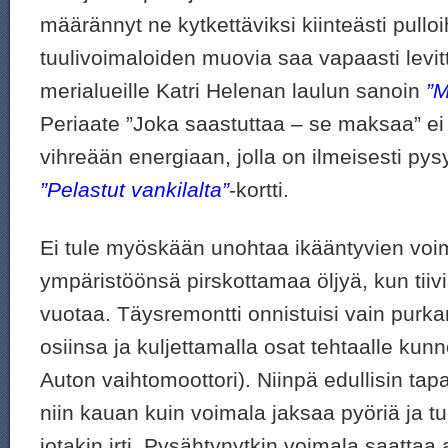
määrännyt ne kytkettäviksi kiinteästi pulloi
tuulivoimaloiden muovia saa vapaasti levit
merialueille Katri Helenan laulun sanoin
”M
Periaate ”Joka saastuttaa – se maksaa” ei
vihreään energiaan, jolla on ilmeisesti py
”Pelastut vankilalta”
-kortti.
Ei tule myöskään unohtaa ikääntyvien voi
ympäristöönsä pirskottamaa öljyä, kun tiivi
vuotaa. Täysremontti onnistuisi vain purk
osiinsa ja kuljettamalla osat tehtaalle kunn
Auton vaihtomoottori). Niinpä edullisin tapa
niin kauan kuin voimala jaksaa pyöriä ja 
jotakin irti. Pysähtynytkin voimala saatta