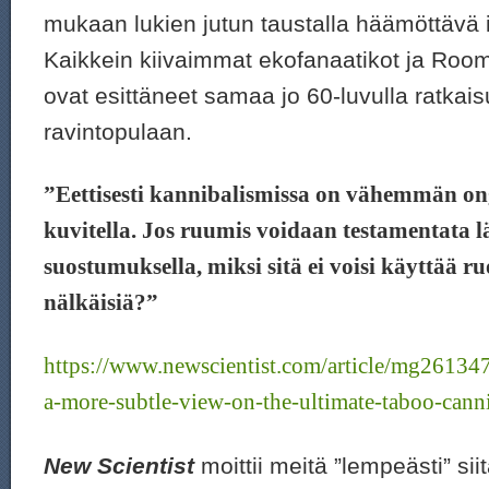
mukaan lukien jutun taustalla häämöttävä
Kaikkein kiivaimmat ekofanaatikot ja Room
ovat esittäneet samaa jo 60-luvulla ratkaisu
ravintopulaan.
”Eettisesti kannibalismissa on vähemmän on
kuvitella.
Jos ruumis voidaan testamentata l
suostumuksella, miksi sitä ei voisi käyttää 
nälkäisiä?”
https://www.newscientist.com/article/mg261347
a-more-subtle-view-on-the-ultimate-taboo-cann
New Scientist
moittii meitä ”lempeästi” si