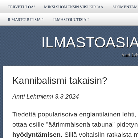
TERVETULOA!
MIKSI SUOMENSIN VIISI KIRJAA
SUOMENTAMA
ILMASTOUUTISIA-1
ILMASTOUUTISIA-2
ILMASTOASIA
Antti Leh
Kannibalismi takaisin?
Antti Lehtniemi 3.3.2024
Tiedettä popularisoiva englantilainen lehti
ottaa esille ”äärimmäisenä tabuna” pidety
hyödyntämisen
. Sillä voitaisiin ratkaist