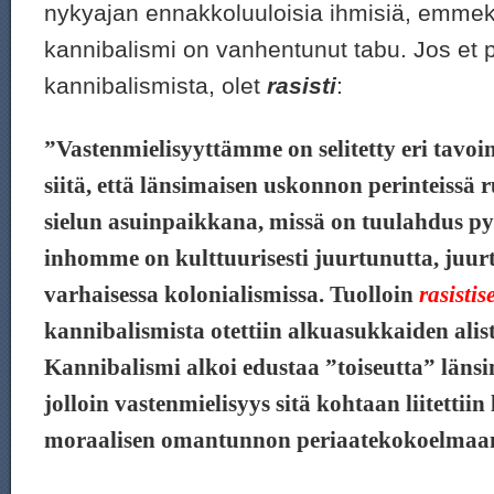
nykyajan ennakkoluuloisia ihmisiä, emmek
kannibalismi on vanhentunut tabu. Jos et 
kannibalismista, olet
rasisti
:
”Vastenmielisyyttämme on selitetty eri tavoin
siitä, että länsimaisen uskonnon perinteissä
sielun asuinpaikkana, missä on tuulahdus p
inhomme on kulttuurisesti juurtunutta, juurt
varhaisessa kolonialismissa. Tuolloin
rasistis
kannibalismista otettiin alkuasukkaiden alis
Kannibalismi alkoi edustaa ”toiseutta” länsim
jolloin vastenmielisyys sitä kohtaan liitettiin
moraalisen omantunnon periaatekokoelmaa