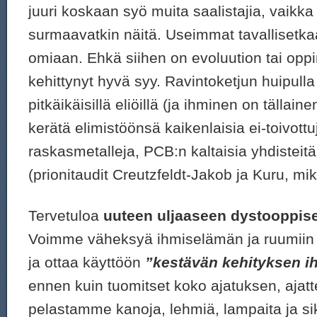
juuri koskaan syö muita saalistajia, vaikka r
surmaavatkin näitä. Useimmat tavallisetkaa
omiaan. Ehkä siihen on evoluution tai opp
kehittynyt hyvä syy. Ravintoketjun huipulla 
pitkäikäisillä eliöillä (ja ihminen on tällain
kerätä elimistöönsä kaikenlaisia ei-toivottu
raskasmetalleja, PCB:n kaltaisia yhdisteitä
(prionitaudit Creutzfeldt-Jakob ja Kuru, mikr
Tervetuloa
uuteen uljaaseen dystooppi
Voimme väheksyä ihmiselämän ja ruumiin e
ja ottaa käyttöön
”kestävän kehityksen i
ennen kuin tuomitset koko ajatuksen, ajatte
pelastamme kanoja, lehmiä, lampaita ja si