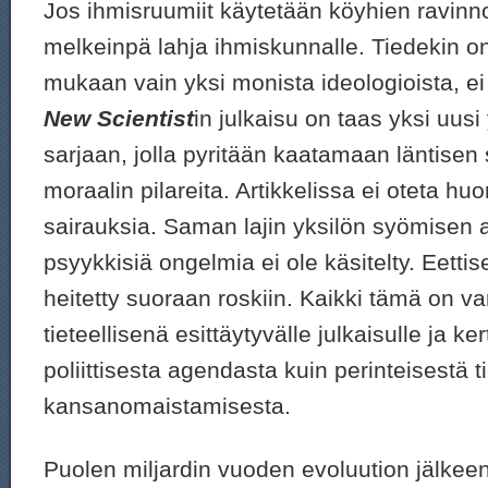
Jos ihmisruumiit käytetään köyhien ravinn
melkeinpä lahja ihmiskunnalle. Tiedekin on
mukaan vain yksi monista ideologioista, e
New Scientist
in julkaisu on taas yksi uusi 
sarjaan, jolla pyritään kaatamaan läntisen s
moraalin pilareita. Artikkelissa ei oteta hu
sairauksia. Saman lajin yksilön syömisen 
psyykkisiä ongelmia ei ole käsitelty. Eetti
heitetty suoraan roskiin. Kaikki tämä on va
tieteellisenä esittäytyvälle julkaisulle ja
poliittisesta agendasta kuin perinteisestä t
kansanomaistamisesta.
Puolen miljardin vuoden evoluution jälkeen 