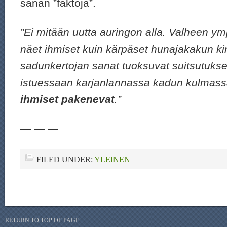
sanan ”faktoja”.
”Ei mitään uutta auringon alla. Valheen ymp
näet ihmiset kuin kärpäset hunajakakun k
sadunkertojan sanat tuoksuvat suitsutuks
istuessaan karjanlannassa kadun kulmass
ihmiset pakenevat
.”
— — —
FILED UNDER:
YLEINEN
RETURN TO TOP OF PAGE