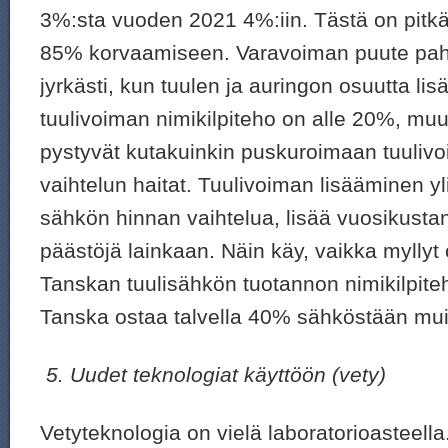
3%:sta vuoden 2021 4%:iin. Tästä on pitkä 
85% korvaamiseen. Varavoiman puute pahe
jyrkästi, kun tuulen ja auringon osuutta li
tuulivoiman nimikilpiteho on alle 20%, muu
pystyvät kutakuinkin puskuroimaan tuuliv
vaihtelun haitat. Tuulivoiman lisääminen y
sähkön hinnan vaihtelua, lisää vuosikusta
päästöjä lainkaan. Näin käy, vaikka myllyt o
Tanskan tuulisähkön tuotannon nimikilpiteh
Tanska ostaa talvella 40% sähköstään mui
5.
Uudet teknologiat käyttöön (vety)
Vetyteknologia on vielä laboratorioasteella.