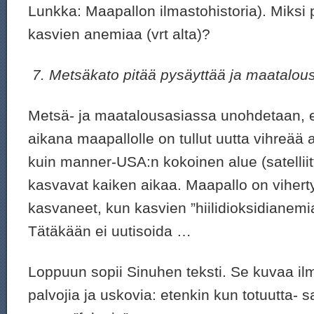
Lunkka: Maapallon ilmastohistoria). Miks
kasvien anemiaa (vrt alta)?
7.
Metsäkato pitää pysäyttää ja maatalou
Metsä- ja maatalousasiassa unohdetaan, 
aikana maapallolle on tullut uutta vihreä
kuin manner-USA:n kokoinen alue (satelliitt
kasvavat kaiken aikaa. Maapallo on viherty
kasvaneet, kun kasvien ”hiilidioksidianem
Tätäkään ei uutisoida …
Loppuun sopii Sinuhen teksti. Se kuvaa 
palvojia ja uskovia: etenkin kun totuutta- 