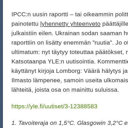
IPCC:n uusin raportti – tai oikeammin politt
painotettu
lyhennetty yhteenveto
päättäjil
julkaistiin eilen. Ukrainan sodan saaman 
raporttiin on lisätty enemmän ”ruutia”. Jo
ultimatum: nyt täytyy toteuttaa päätökset,
Katsotaanpa YLE:n uutisointia. Kommenttie
käyttänyt kirjoja Lomborg: Väärä hälytys j
Ilmasto lämpenee, samoin useita ulkomaisi
lähteitä, joista osa on mainittu suluissa.
https://yle.fi/uutiset/3-12388583
1. Tavoiteraja on 1,5°C. Glasgowin 3,2°C ei 