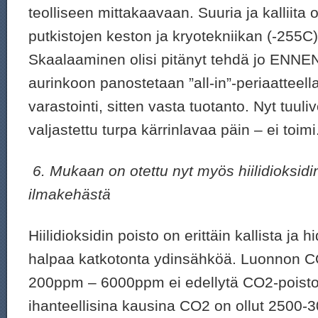
teolliseen mittakaavaan. Suuria ja kalliita
putkistojen keston ja kryotekniikan (-255C
Skaalaaminen olisi pitänyt tehdä jo ENNEN
aurinkoon panostetaan ”all-in”-periaatteella
varastointi, sitten vasta tuotanto. Nyt tuu
valjastettu turpa kärrinlavaa päin – ei toimi
6.
Mukaan on otettu nyt myös hiilidioksid
ilmakehästä
Hiilidioksidin poisto on erittäin kallista ja h
halpaa katkotonta ydinsähköä. Luonnon CO
200ppm – 6000ppm ei edellytä CO2-poisto
ihanteellisina kausina CO2 on ollut 2500-