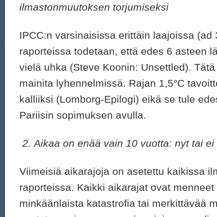
ilmastonmuutoksen torjumiseksi
IPCC:n varsinaisissa erittäin laajoissa (ad
raporteissa todetaan, että edes 6 asteen 
vielä uhka (Steve Koonin: Unsettled). Tätä
mainita lyhennelmissä. Rajan 1,5°C tavoitte
kalliiksi (Lomborg-Epilogi) eikä se tule e
Pariisin sopimuksen avulla.
2.
Aikaa on enää vain 10 vuotta: nyt tai e
Viimeisiä aikarajoja on asetettu kaikissa 
raporteissa. Kaikki aikarajat ovat mennee
minkäänlaista katastrofia tai merkittävää mu