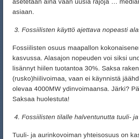
asetetaan aina vaan uusia rajoja … media
asiaan.
3.
Fossiilisten käyttö ajettava nopeasti al
Fossiilisten osuus maapallon kokonaisene
kasvussa. Alasajon nopeuden voi siksi uno
lisännyt hiilen tuotantoa 30%. Saksa rak
(rusko)hiilivoimaa, vaan ei käynnistä jää
olevaa 4000MW ydinvoimaansa. Järki? Pä
Saksaa huolestuta!
4.
Fossiilisten tilalle halventunutta tuuli-
Tuuli- ja aurinkovoiman yhteisosuus on k