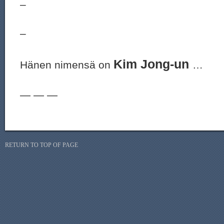
–
–
Kim Jong-un
Hänen nimensä on
…
— — —
RETURN TO TOP OF PAGE