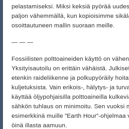
pelastamiseksi. Miksi keksiä pyörää uud
paljon vähemmällä, kun kopioisimme sikälä
osoittautuneen mallin suoraan meille.
— — —
Fossiilisten polttoaineiden käyttö on vähe
Yksityisautoilu on erittäin vähäistä. Julkis
etenkin raideliikenne ja polkupyöräily hoi
kuljetuksista. Vain erikois-, hälytys- ja tur
käyttää öljypohjaisilla polttoaineilla kulke
sähkön tuhlaus on minimoitu. Sen vuoksi
esimerkkinä muille ”Earth Hour”-ohjelmaa
öinä illasta aamuun.