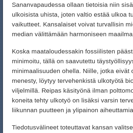
Sananvapaudessa ollaan tietoisia niin sisä
ulkoisista uhista, joten valtio estää ulkoa t
vaikutteet. Kansalaiset voivat turvallisin m
median välittämään harmoniseen maailm
Koska maataloudessakin fossiilisten pääs
minimoitu, tällä on saavutettu täystyöllisyys
minimaalisuuden ohella. Niille, jotka eivät
menesty, löytyy tervehenkistä ulkotyötä bi
viljelmillä. Reipas käsityönä ilman polttomo
koneita tehty ulkotyö on lisäksi varsin ter
liikunnan puutteen ja ylipainon aiheuttami
Tiedotusvälineet toteuttavat kansan valits