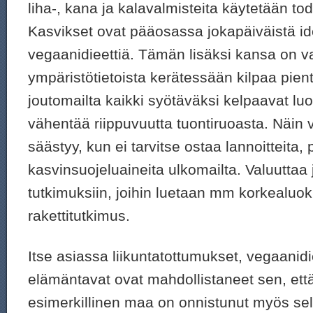
liha-, kana ja kalavalmisteita käytetään to
Kasvikset ovat pääosassa jokapäiväistä id
vegaanidieettiä. Tämän lisäksi kansa on v
ympäristötietoista kerätessään kilpaa pientar
joutomailta kaikki syötäväksi kelpaavat l
vähentää riippuvuutta tuontiruoasta. Näin v
säästyy, kun ei tarvitse ostaa lannoitteita, p
kasvinsuojeluaineita ulkomailta. Valuuttaa jä
tutkimuksiin, joihin luetaan mm korkealuok
rakettitutkimus.
Itse asiassa liikuntatottumukset, vegaanidieet
elämäntavat ovat mahdollistaneet sen, ett
esimerkillinen maa on onnistunut myös se