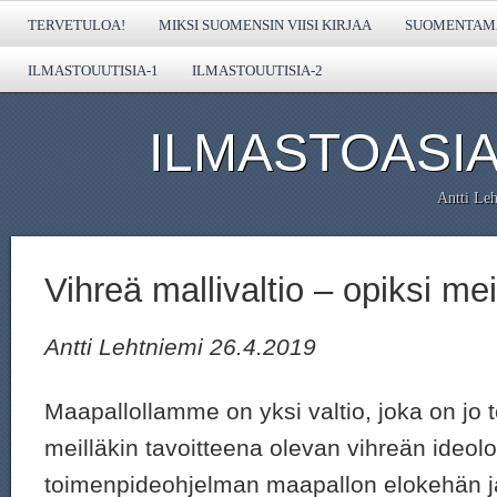
TERVETULOA!
MIKSI SUOMENSIN VIISI KIRJAA
SUOMENTAMA
ILMASTOUUTISIA-1
ILMASTOUUTISIA-2
ILMASTOASIA
Antti Leh
Vihreä mallivaltio – opiksi mei
Antti Lehtniemi 26.4.2019
Maapallollamme on yksi valtio, joka on jo 
meilläkin tavoitteena olevan vihreän ideo
toimenpideohjelman maapallon elokehän j