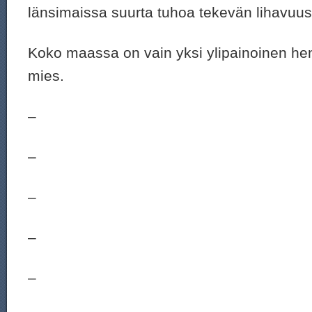
länsimaissa suurta tuhoa tekevän lihavuu
Koko maassa on vain yksi ylipainoinen hen
mies.
–
–
–
–
–