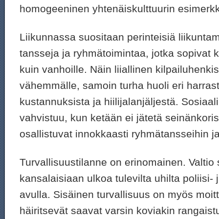
homogeeninen yhtenäiskulttuurin esimerkk
Liikunnassa suositaan perinteisiä liikuntam
tansseja ja ryhmätoimintaa, jotka sopivat kai
kuin vanhoille. Näin liiallinen kilpailuhenki
vähemmälle, samoin turha huoli eri harras
kustannuksista ja hiilijalanjäljestä. Sosiaa
vahvistuu, kun ketään ei jätetä seinänkoris
osallistuvat innokkaasti ryhmätansseihin ja
Turvallisuustilanne on erinomainen. Valtio
kansalaisiaan ulkoa tulevilta uhilta poliisi-
avulla. Sisäinen turvallisuus on myös moitt
häiritsevät saavat varsin koviakin rangaist