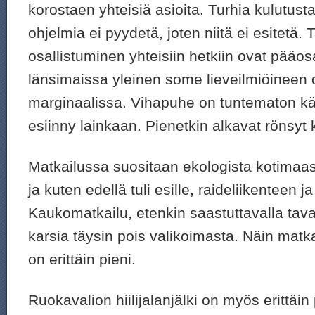
korostaen yhteisiä asioita. Turhia kulutusta
ohjelmia ei pyydetä, joten niitä ei esitetä. Ta
osallistuminen yhteisiin hetkiin ovat pääo
länsimaissa yleinen some lieveilmiöineen o
marginaalissa. Vihapuhe on tuntematon käs
esiinny lainkaan. Pienetkin alkavat rönsyt k
Matkailussa suositaan ekologista kotimaa
ja kuten edellä tuli esille, raideliikenteen j
Kaukomatkailu, etenkin saastuttavalla tava
karsia täysin pois valikoimasta. Näin matkail
on erittäin pieni.
Ruokavalion hiilijalanjälki on myös erittäin 