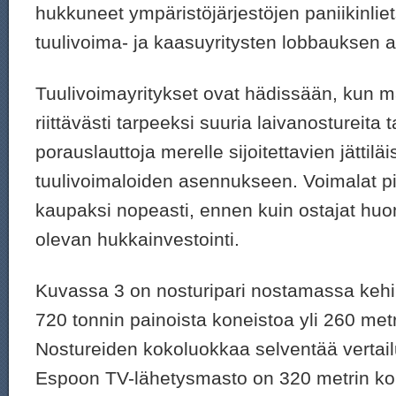
hukkuneet ympäristöjärjestöjen paniikinlie
tuulivoima- ja kaasuyritysten lobbauksen al
Tuulivoimayritykset ovat hädissään, kun m
riittävästi tarpeeksi suuria laivanostureita ta
porauslauttoja merelle sijoitettavien jätti
tuulivoimaloiden asennukseen. Voimalat pi
kaupaksi nopeasti, ennen kuin ostajat hu
olevan hukkainvestointi.
Kuvassa 3 on nosturipari nostamassa keh
720 tonnin painoista koneistoa yli 260 met
Nostureiden kokoluokkaa selventää vertail
Espoon TV-lähetysmasto on 320 metrin kor