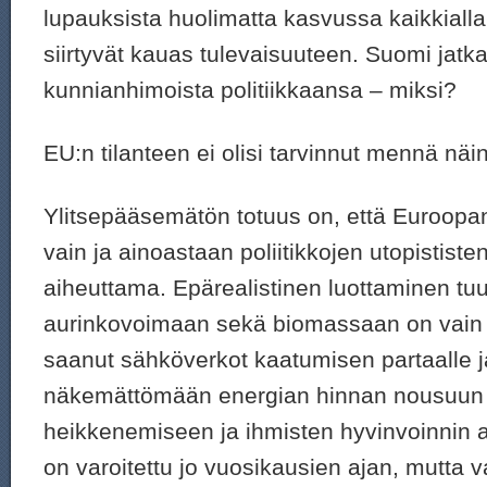
lupauksista huolimatta kasvussa kaikkialla
siirtyvät kauas tulevaisuuteen. Suomi jatk
kunnianhimoista politiikkaansa – miksi?
EU:n tilanteen ei olisi tarvinnut mennä nä
Ylitsepääsemätön totuus on, että Euroopan
vain ja ainoastaan poliitikkojen utopistist
aiheuttama. Epärealistinen luottaminen tuul
aurinkovoimaan sekä biomassaan on vain l
saanut sähköverkot kaatumisen partaalle j
näkemättömään energian hinnan nousuun j
heikkenemiseen ja ihmisten hyvinvoinnin 
on varoitettu jo vuosikausien ajan, mutta v