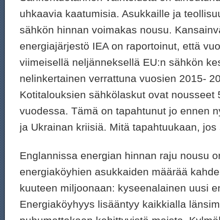
uhkaavia kaatumisia. Asukkaille ja teollisu
sähkön hinnan voimakas nousu. Kansainv
energiajärjestö IEA on raportoinut, että v
viimeisellä neljänneksellä EU:n sähkön kes
nelinkertainen verrattuna vuosien 2015- 2
Kotitalouksien sähkölaskut ovat noussee
vuodessa. Tämä on tapahtunut jo ennen n
ja Ukrainan kriisiä. Mitä tapahtuukaan, jos 
Englannissa energian hinnan raju nousu on
energiaköyhien asukkaiden määrää kahdell
kuuteen miljoonaan: kyseenalainen uusi e
Energiaköyhyys lisääntyy kaikkialla länsim