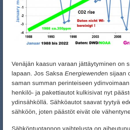
Venäjän kaasun varaan jättäytyminen on su
lapaan. Jos Saksa
Energiewende
n sijaan o
saman summan perinteiseen ydinvoimaan, 
henkilö- ja pakettiautot kulkisivat nyt pääs
ydinsähköllä. Sähköautot saavat tyytyä ede
sähköön, joten päästöt eivät ole vähentyn
Sähköntuotannon vaihtelusta on aiheutunut