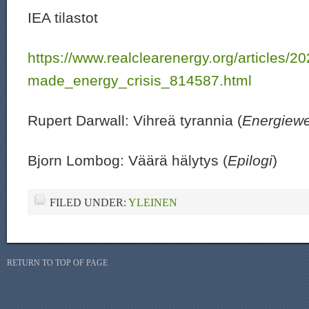
IEA tilastot
https://www.realclearenergy.org/articles/2
made_energy_crisis_814587.html
Rupert Darwall: Vihreä tyrannia (
Energiew
Bjorn Lombog: Väärä hälytys (
Epilogi
)
FILED UNDER:
YLEINEN
RETURN TO TOP OF PAGE