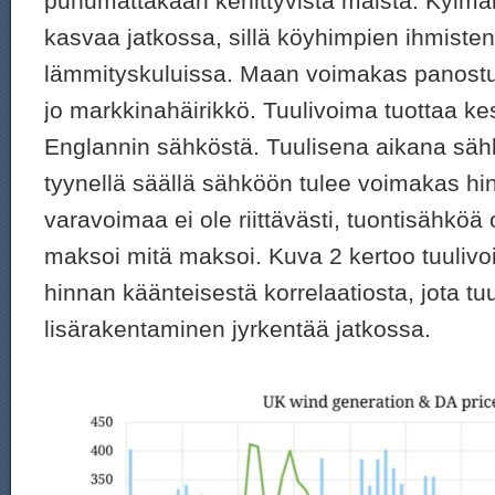
puhumattakaan kehittyvistä maista. Kylm
kasvaa jatkossa, sillä köyhimpien ihmiste
lämmityskuluissa. Maan voimakas panostu
jo markkinahäirikkö. Tuulivoima tuottaa k
Englannin sähköstä. Tuulisena aikana sähk
tyynellä säällä sähköön tulee voimakas hin
varavoimaa ei ole riittävästi, tuontisähköä 
maksoi mitä maksoi. Kuva 2 kertoo tuuliv
hinnan käänteisestä korrelaatiosta, jota tu
lisärakentaminen jyrkentää jatkossa.