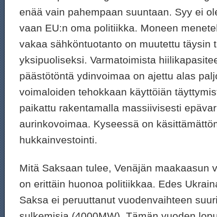
enää vain pahempaan suuntaan. Syy ei ole 
vaan EU:n oma politiikka. Moneen menete
vakaa sähköntuotanto on muutettu täysin ti
yksipuoliseksi. Varmatoimista hiilikapasitee
päästötöntä ydinvoimaa on ajettu alas pal
voimaloiden tehokkaan käyttöiän täyttymis
paikattu rakentamalla massiivisesti epävar
aurinkovoimaa. Kyseessä on käsittämättö
hukkainvestointi.
Mitä Saksaan tulee, Venäjän maakaasun v
on erittäin huonoa politiikkaa. Edes Ukrain
Saksa ei peruuttanut vuodenvaihteen suur
sulkemisia (4000MW). Tämän vuoden lopul