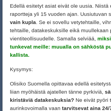
Edellä esitetyt asiat eivät ole uusia. Niistä 
raportteja yli 15 vuoden ajan. Uusiutuvan 
vain kupla
. Se ei sovellu vetytehtaille, vi
tehtaille, datakeskuksille eikä muullekaan 
vientiteollisuudelle. Samalla selviää,
miksi
tunkevat meille: muualla on sähköstä pul
kallista.
Kysymys:
Olisiko Suomella opittavaa edellä esitetys
liian myöhäistä ajatellen tänne pyrkiviä,
sä
kiristäviä datakeskuksia?
Ne eivät pyöri t
aurinkovoimalla vaan
tarvitsevat aina 24/