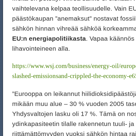
vaihtelevana kelpaa teollisuudelle. Vain E
päästökaupan ”anemaksut” nostavat fossiili
sähkön hinnan vihreää sähköä korkeamm
EU:n energiapolitiikasta
. Vapaa käännös
lihavointeineen alla.
https://www.wsj.com/business/energy-oil/europ
slashed-emissionsand-crippled-the-economy-e
”Eurooppa on leikannut hiilidioksidipääst
mikään muu alue – 30 % vuoden 2005 tas
Yhdysvaltojen lasku oli 17 %. Tämä on nost
ydinkapasiteetin tilalle rakennetun tuuli- 
riittämättömyyden vuoksi sähkön hintaa ra