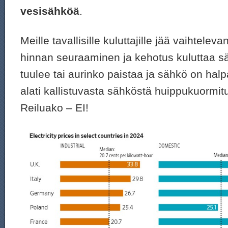
vesisähköä
.
Meille tavallisille kuluttajille jää vaihtele
hinnan seuraaminen ja kehotus kuluttaa s
tuulee tai aurinko paistaa ja sähkö on ha
alati kallistuvasta sähköstä huippukuormi
Reiluako – EI!