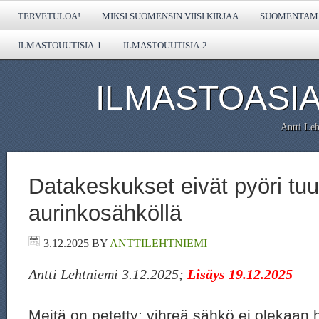
TERVETULOA!
MIKSI SUOMENSIN VIISI KIRJAA
SUOMENTAMA
ILMASTOUUTISIA-1
ILMASTOUUTISIA-2
ILMASTOASIA
Antti Leh
Datakeskukset eivät pyöri tuul
aurinkosähköllä
3.12.2025
BY
ANTTILEHTNIEMI
Antti Lehtniemi 3.12.2025;
Lisäys 19.12.2025
Meitä on petetty: vihreä sähkö ei olekaan 