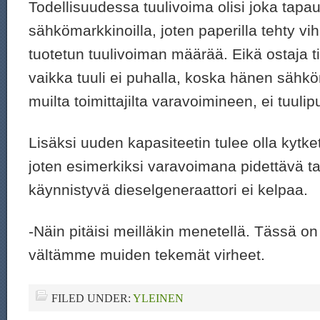
Todellisuudessa tuulivoima olisi joka tap
sähkömarkkinoilla, joten paperilla tehty vi
tuotetun tuulivoiman määrää. Eikä ostaja t
vaikka tuuli ei puhalla, koska hänen sähk
muilta toimittajilta varavoimineen, ei tuulip
Lisäksi uuden kapasiteetin tulee olla kytk
joten esimerkiksi varavoimana pidettävä ta
käynnistyvä dieselgeneraattori ei kelpaa.
-Näin pitäisi meilläkin menetellä. Tässä on 
vältämme muiden tekemät virheet.
FILED UNDER:
YLEINEN