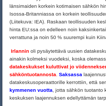
länsimaiden korkein kotimaisen sähkön hin
Isossa-Britanniassa on korkein teollisuud
(Liitekuva: IEA). Raskaan teollisuuden k
hinta EU:ssa on edelleen noin kaksinkerta
verrattuna ja noin 50 % suurempi kuin Kiin
Irlannin
oli pysäytettävä uusien datakes
ainakin kolmeksi vuodeksi, koska olemass
datakeskukset kuluttivat jo
viidenneks
sähköntuotannosta
.
Saksassa
laajennust
datakeskusoperaattorille kerrottiin, että s
kymmenen vuotta
, jotta sähkön tuotanto
keskuksen laajennuksen edellyttämän tar