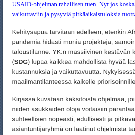
USAID-ohjelman rahallisen tuen. Nyt jos koskaa
vaikuttaviin ja pysyviä pitkäaikaistuloksia tuott
Kehitysapua tarvitaan edelleen, etenkin A
pandemia hidasti monia projekteja, samoin
taloustilanne. YK:n massiivinen kestävän 
(
SDG
) lupaa kaikkea mahdollista hyvää l
kustannuksia ja vaikuttavuutta. Nykyisess
maailmantilanteessa kaikelle priorisoinnill
Kirjassa kuvataan kaksitoista ohjelmaa, joi
niiden asukkaiden oloja voitaisiin parantaa
suhteellisen nopeasti, edullisesti ja pitkäva
asiantuntijaryhmä on laatinut ohjelmista ta