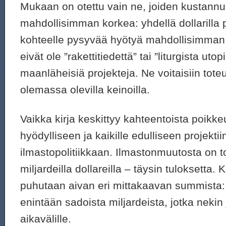
Mukaan on otettu vain ne, joiden kustann
mahdollisimman korkea: yhdellä dollarilla 
kohteelle pysyvää hyötyä mahdollisimman 
eivät ole ”rakettitiedettä” tai ”liturgista ut
maanläheisiä projekteja. Ne voitaisiin toteu
olemassa olevilla keinoilla.
Vaikka kirja keskittyy kahteentoista poikke
hyödylliseen ja kaikille edulliseen projektiin
ilmastopolitiikkaan. Ilmastonmuutosta on to
miljardeilla dollareilla – täysin tuloksetta. 
puhutaan aivan eri mittakaavan summista
enintään sadoista miljardeista, jotka nekin 
aikavälille.